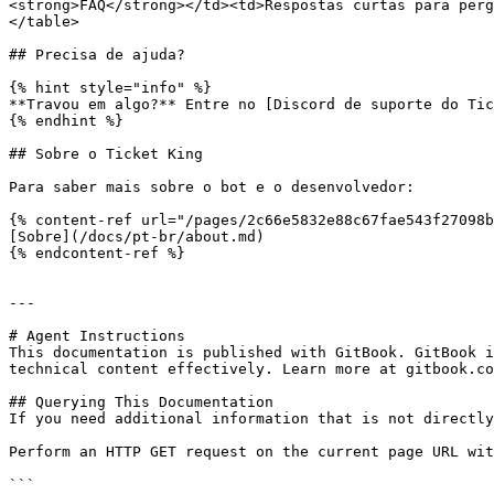
<strong>FAQ</strong></td><td>Respostas curtas para perg
</table>

## Precisa de ajuda?

{% hint style="info" %}

**Travou em algo?** Entre no [Discord de suporte do Tic
{% endhint %}

## Sobre o Ticket King

Para saber mais sobre o bot e o desenvolvedor:

{% content-ref url="/pages/2c66e5832e88c67fae543f27098b
[Sobre](/docs/pt-br/about.md)

{% endcontent-ref %}

---

# Agent Instructions

This documentation is published with GitBook. GitBook i
technical content effectively. Learn more at gitbook.co
## Querying This Documentation

If you need additional information that is not directly
Perform an HTTP GET request on the current page URL wit
```
