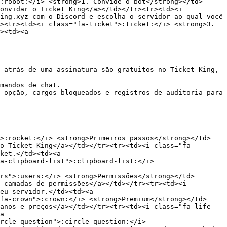
:robot:</i> <strong>1. Convide o bot</strong></td>
onvidar o Ticket King</a></td></tr><tr><td><i 
ing.xyz com o Discord e escolha o servidor ao qual você 
><tr><td><i class="fa-ticket">:ticket:</i> <strong>3. 
><td><a 
 atrás de uma assinatura são gratuitos no Ticket King, 
mandos de chat.

 opção, cargos bloqueados e registros de auditoria para 
">:rocket:</i> <strong>Primeiros passos</strong></td>
o Ticket King</a></td></tr><tr><td><i class="fa-
ket.</td><td><a 
a-clipboard-list">:clipboard-list:</i> 
rs">:users:</i> <strong>Permissões</strong></td>
 camadas de permissões</a></td></tr><tr><td><i 
eu servidor.</td><td><a 
fa-crown">:crown:</i> <strong>Premium</strong></td>
anos e preços</a></td></tr><tr><td><i class="fa-life-
a 
rcle-question">:circle-question:</i> 