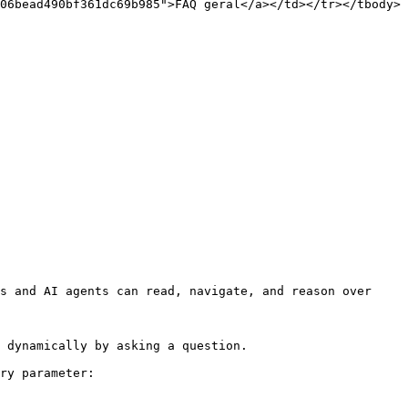
06bead490bf361dc69b985">FAQ geral</a></td></tr></tbody>
s and AI agents can read, navigate, and reason over 
 dynamically by asking a question.

ry parameter:
