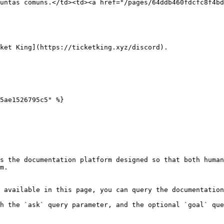
untas comuns.</td><td><a href="/pages/64ddb460fdcfc8f4bd
ket King](https://ticketking.xyz/discord).

5ae1526795c5" %}

s the documentation platform designed so that both human
m.

 available in this page, you can query the documentation
h the `ask` query parameter, and the optional `goal` que