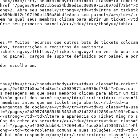
th></th></tr></thead><tbody><tr><td><i class="fa-robot">
href="/pages/9e48271b5ea24bd8ed1ec3039971ac0976df73b4">C
ong>2. Abra seu painel</strong></td><td>Entre em ticketk
a390bd6f2e107f00ef456a8bbd">Abra seu painel</a></td></tr
em na qual seus membros clicam para abrir um ticket.</td
Crie seu primeiro painel</a></td></tr></tbody></table>

es.** Muitos recursos que outros bots de tickets colocam
dos, transcrições e registros de auditoria.

icketking.xyz](https://ticketking.xyz) em vez de usar co
 no painel, cargos de suporte definidos por painel e por
dor escolhe um.

th></th></tr></thead><tbody><tr><td><i class="fa-rocket
ages/9e48271b5ea24bd8ed1ec3039971ac0976df73b4">Convidar 
s mensagens em que seus membros clicam para abrir um tic
Visão geral dos painéis</a></td></tr><tr><td><i class="f
 membros antes que um ticket seja aberto.</td><td><a 
Perguntas de opção</a></td></tr><tr><td><i class="fa-use
f="/pages/e2b395748689f8b5433c5b2fd223df2859ce3103">Duas
</strong></td><td>Altere a aparência do Ticket King no s
Cor do embed do servidor</a></td></tr><tr><td><i class="
ref="/pages/e44302dcbb64a172604e9af4aee8bfa193637cb1">Pl
ong></td><td>Problemas comuns e suas soluções.</td><td><
O bot não respondeu</a></td></tr><tr><td><i class="fa-ci