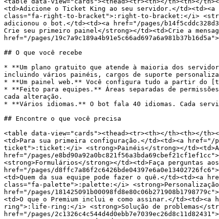
<table data-view="cards"><thead><tr><th></th><th></th><
<td>Adicione o Ticket King ao seu servidor.</td><td><a 
class="fa-right-to-bracket">:right-to-bracket:</i> <str
adicionou o bot.</td><td><a href="/pages/b14f5cddc328d3
Crie seu primeiro painel</strong></td><td>Crie a mensag
href="/pages/19c7a9c189a4b91e5c66ad697a6a981b37b16d5a">
## O que você recebe

* **Um plano gratuito que atende à maioria dos servidor
incluindo vários painéis, cargos de suporte personaliza
* **Um painel web.** Você configura tudo a partir do [t
* **Feito para equipes.** Áreas separadas de permissões
cada alteração.

* **Vários idiomas.** O bot fala 40 idiomas. Cada servi
## Encontre o que você precisa

<table data-view="cards"><thead><tr><th></th><th></th><
<td>Para sua primeira configuração.</td><td><a href="/p
ticket">:ticket:</i> <strong>Painéis</strong></td><td>A
href="/pages/e8bd90a92a0bc821f56a3bda69cbef21cf1ef1cc">
<strong>Formulários</strong></td><td>Faça perguntas aos
href="/pages/d8ffc7a86f2c6426bde04397e6a0e13402726fc6">
<td>Quem da sua equipe pode fazer o quê.</td><td><a hre
class="fa-palette">:palette:</i> <strong>Personalização
href="/pages/181425091b00098fd8e80c06b271908b1798779c">
<td>O que o Premium inclui e como assinar.</td><td><a h
ring">:life-ring:</i> <strong>Solução de problemas</str
href="/pages/2c1326c4c544d4d0ebb7e7039ec26d8c11d82431">