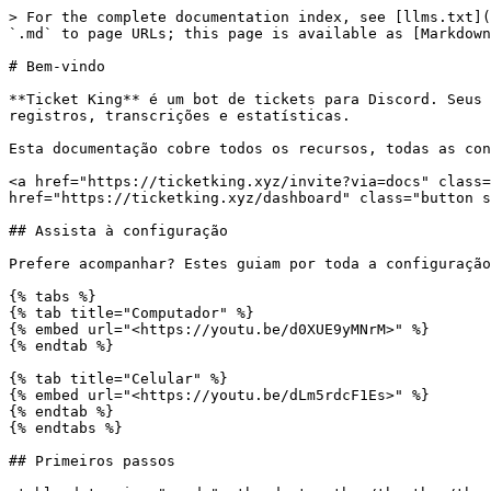
> For the complete documentation index, see [llms.txt](
`.md` to page URLs; this page is available as [Markdown
# Bem-vindo

**Ticket King** é um bot de tickets para Discord. Seus 
registros, transcrições e estatísticas.

Esta documentação cobre todos os recursos, todas as con
<a href="https://ticketking.xyz/invite?via=docs" class=
href="https://ticketking.xyz/dashboard" class="button s
## Assista à configuração

Prefere acompanhar? Estes guiam por toda a configuração
{% tabs %}

{% tab title="Computador" %}

{% embed url="<https://youtu.be/d0XUE9yMNrM>" %}

{% endtab %}

{% tab title="Celular" %}

{% embed url="<https://youtu.be/dLm5rdcF1Es>" %}

{% endtab %}

{% endtabs %}

## Primeiros passos
