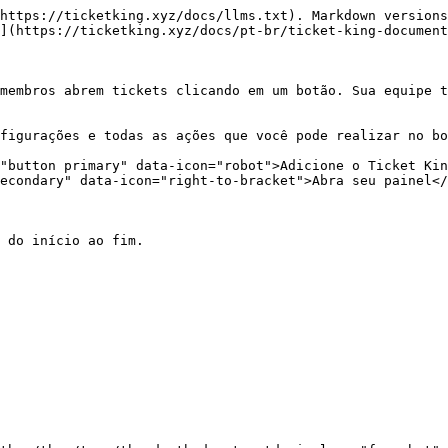
https://ticketking.xyz/docs/llms.txt). Markdown versions
](https://ticketking.xyz/docs/pt-br/ticket-king-document
membros abrem tickets clicando em um botão. Sua equipe t
figurações e todas as ações que você pode realizar no bo
"button primary" data-icon="robot">Adicione o Ticket Kin
econdary" data-icon="right-to-bracket">Abra seu painel</
 do início ao fim.
