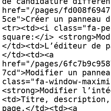
de candidature diffèren
href="/pages/fd008f6947
5ce">Créer un panneau d
<tr><td><i class="fa-pe
square:</i> <strong>Mod
</td><td>L’éditeur de p
</td><td><a 
href="/pages/6fc7b9c958
7cd">Modifier un pannea
class="fa-window-maximi
<strong>Modifier l’inté
<td>Titre, description,
page.</td><td><a 