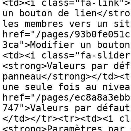
<td><i class="fa-link">
un bouton de lien</stro
les membres vers un sit
href="/pages/93b0fe051c
3ca">Modifier un bouton
<td><i class="fa-slider
<strong>Valeurs par déf
panneau</strong></td><t
une seule fois au nivea
href="/pages/ec8a8a3ebb
747">Valeurs par défaut
</td></tr><tr><td><i cl
<strong>Paramètres par 