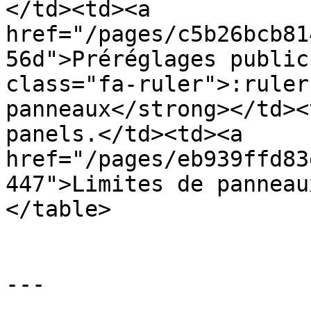
</td><td><a 
href="/pages/c5b26bcb81
56d">Préréglages public
class="fa-ruler">:ruler
panneaux</strong></td><
panels.</td><td><a 
href="/pages/eb939ffd83
447">Limites de panneau
</table>

---
