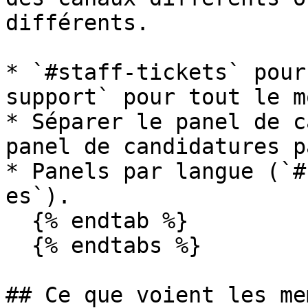
différents.

* `#staff-tickets` pour
support` pour tout le m
* Séparer le panel de c
panel de candidatures p
* Panels par langue (`#
es`).

  {% endtab %}

  {% endtabs %}

## Ce que voient les me