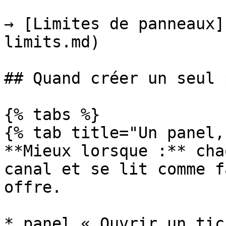
→ [Limites de panneaux]
limits.md)

## Quand créer un seul 
{% tabs %}

{% tab title="Un panel,
**Mieux lorsque :** cha
canal et se lit comme f
offre.

* panel « Ouvrir un tic