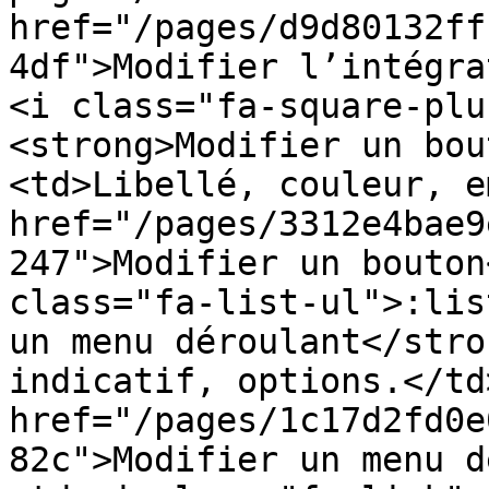
href="/pages/d9d80132ff
4df">Modifier l’intégra
<i class="fa-square-plu
<strong>Modifier un bou
<td>Libellé, couleur, e
href="/pages/3312e4bae9
247">Modifier un bouton
class="fa-list-ul">:lis
un menu déroulant</stro
indicatif, options.</td
href="/pages/1c17d2fd0e
82c">Modifier un menu d