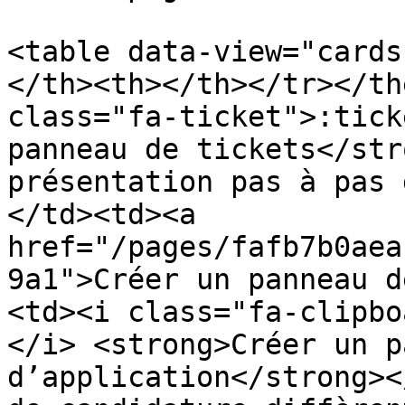
<table data-view="cards
</th><th></th></tr></th
class="fa-ticket">:tick
panneau de tickets</str
présentation pas à pas 
</td><td><a 
href="/pages/fafb7b0aea
9a1">Créer un panneau d
<td><i class="fa-clipbo
</i> <strong>Créer un p
d’application</strong><