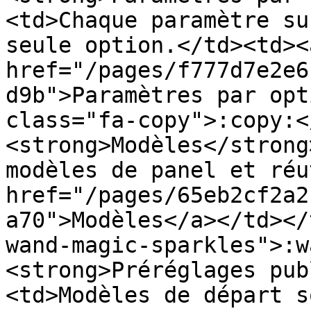
<td>Chaque paramètre su
seule option.</td><td><a
href="/pages/f777d7e2e6
d9b">Paramètres par opt
class="fa-copy">:copy:</
<strong>Modèles</strong
modèles de panel et réu
href="/pages/65eb2cf2a2
a70">Modèles</a></td></
wand-magic-sparkles">:w
<strong>Préréglages pub
<td>Modèles de départ s