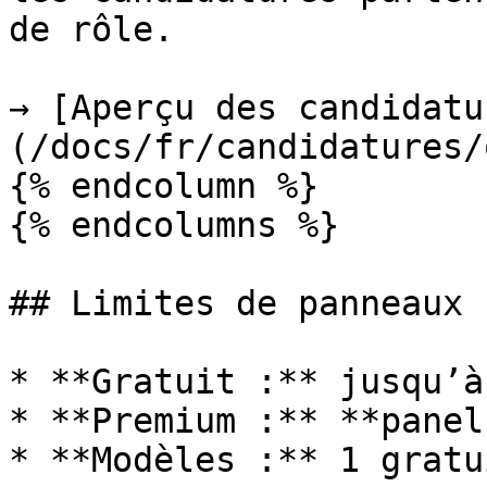
de rôle.

→ [Aperçu des candidatu
(/docs/fr/candidatures/
{% endcolumn %}

{% endcolumns %}

## Limites de panneaux

* **Gratuit :** jusqu’à
* **Premium :** **panel
* **Modèles :** 1 gratu