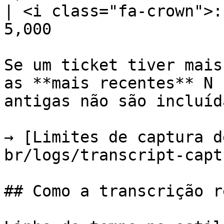
| <i class="fa-crown">:
5,000                   
Se um ticket tiver mais
as **mais recentes** N 
antigas não são incluída
→ [Limites de captura d
br/logs/transcript-capt
## Como a transcrição r