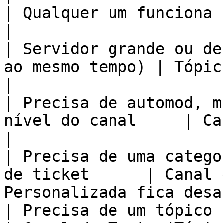
| Qualquer um funciona                                                  
|

| Servidor grande ou de
ao mesmo tempo) | Tópico                                                            
|

| Precisa de automod, m
nível do canal     | Canal de texto                         
|

| Precisa de uma catego
de ticket      | Canal 
Personalizada fica desa
| Precisa de um tópico administrativo   