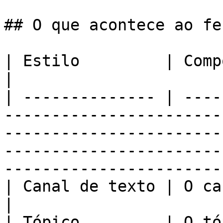
## O que acontece ao fec
| Estilo         | Comportamento                                                                                                                                           
|

| -------------- | ----
-----------------------
-----------------------
-----------------------
-----------------------
| Canal de texto | O canal é excluído.                                                                                                          
|

| Tópico         | O tó