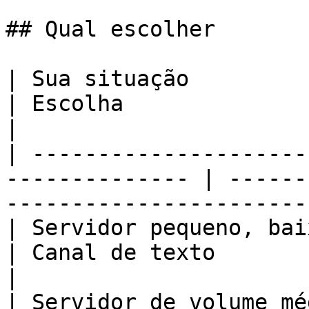
## Qual escolher

| Sua situação                                                   
| Escolha                                                               
|

| ---------------------
-------------- | ------
-----------------------
| Servidor pequeno, baixo volume de
| Canal de texto                                                        
|

| Servidor de volume médio                               