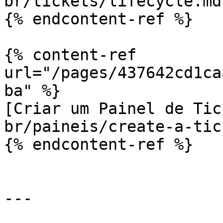
br/tickets/lifecycle.md)
{% endcontent-ref %}

{% content-ref 
url="/pages/437642cd1ca
ba" %}

[Criar um Painel de Tic
br/paineis/create-a-tic
{% endcontent-ref %}

---
