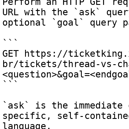
Perform an HTTP GET req
URL with the `ask` quer
optional `goal` query p
```

GET https://ticketking.
br/tickets/thread-vs-ch
<question>&goal=<endgoal
```

`ask` is the immediate 
specific, self-containe
language.
