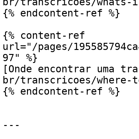
br/transcricoes/whats-i
{% endcontent-ref %}

{% content-ref 
url="/pages/195585794ca
97" %}

[Onde encontrar uma tra
br/transcricoes/where-t
{% endcontent-ref %}

---
