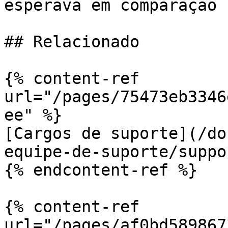
esperava em comparação 
## Relacionado

{% content-ref 
url="/pages/75473eb3346
ee" %}

[Cargos de suporte](/do
equipe-de-suporte/suppo
{% endcontent-ref %}

{% content-ref 
url="/pages/af0bd589867