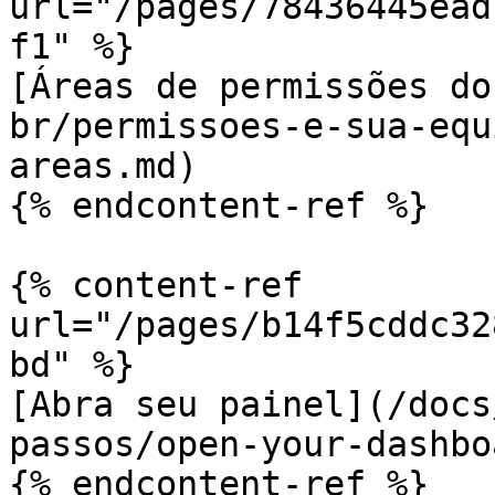
url="/pages/78436445ead
f1" %}

[Áreas de permissões do
br/permissoes-e-sua-equ
areas.md)

{% endcontent-ref %}

{% content-ref 
url="/pages/b14f5cddc32
bd" %}

[Abra seu painel](/docs
passos/open-your-dashbo
{% endcontent-ref %}
