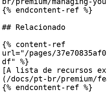
br/premium/managing-you
{% endcontent-ref %}

## Relacionado

{% content-ref 
url="/pages/37e70835af0
df" %}

[A lista de recursos ex
(/docs/pt-br/premium/fe
{% endcontent-ref %}
