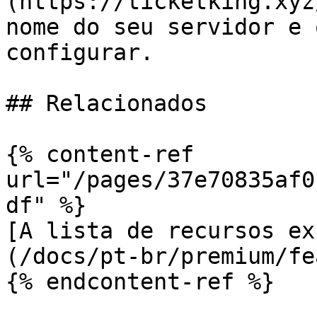
(https://ticketking.xyz
nome do seu servidor e 
configurar.

## Relacionados

{% content-ref 
url="/pages/37e70835af0
df" %}

[A lista de recursos ex
(/docs/pt-br/premium/fe
{% endcontent-ref %}
