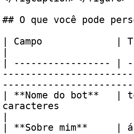
## O que você pode pers
| Campo             | Tipo              | Limite                
|

| ----------------- | -
-----------------------
-----------------------
| **Nome do bot**   | t
caracteres                                                                               
|

| **Sobre mim**     | á