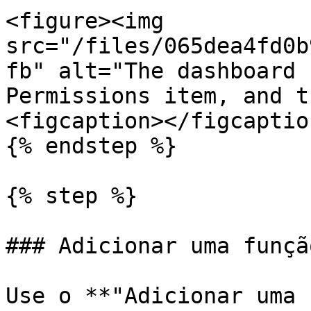
<figure><img 
src="/files/065dea4fd0b
fb" alt="The dashboard 
Permissions item, and t
<figcaption></figcaptio
{% endstep %}

{% step %}

### Adicionar uma função
Use o **"Adicionar uma 