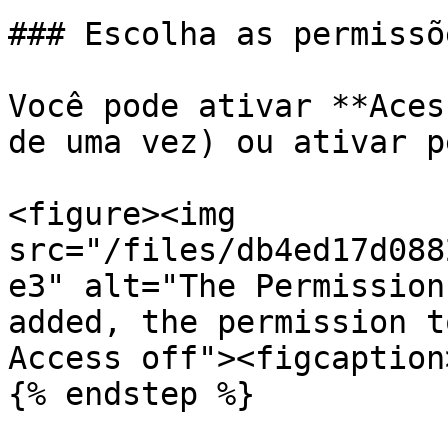
### Escolha as permissõe
Você pode ativar **Aces
de uma vez) ou ativar p
<figure><img 
src="/files/db4ed17d088
e3" alt="The Permission
added, the permission t
Access off"><figcaption
{% endstep %}
