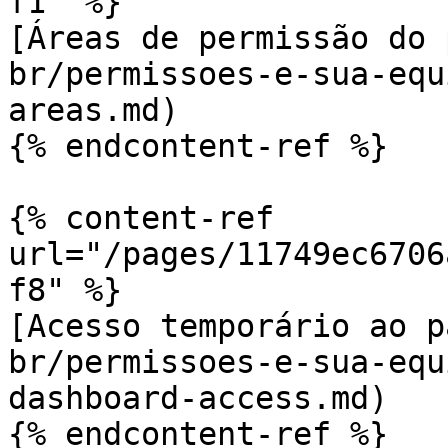
f1" %}

[Áreas de permissão do 
br/permissoes-e-sua-equ
areas.md)

{% endcontent-ref %}

{% content-ref 
url="/pages/11749ec6706
f8" %}

[Acesso temporário ao p
br/permissoes-e-sua-equ
dashboard-access.md)

{% endcontent-ref %}
