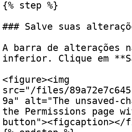
{% step %}

### Salve suas alteraçõe
A barra de alterações n
inferior. Clique em **S
<figure><img 
src="/files/89a72e7c645
9a" alt="The unsaved-ch
the Permissions page wi
button"><figcaption></f