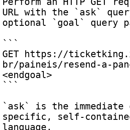
Perform an HTTP GET req
URL with the `ask` quer
optional `goal` query p
```

GET https://ticketking.
br/paineis/resend-a-pan
<endgoal>

```

`ask` is the immediate 
specific, self-containe
language.
