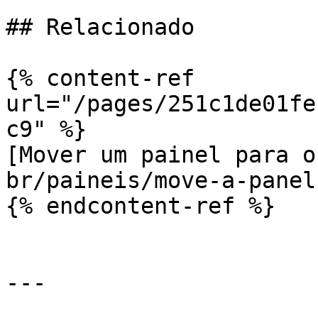
## Relacionado

{% content-ref 
url="/pages/251c1de01fe
c9" %}

[Mover um painel para o
br/paineis/move-a-panel.
{% endcontent-ref %}

---
