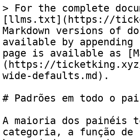
> For the complete documentation index, see [llms.txt](https://ticketking.xyz/docs/llms.txt). Markdown versions of documentation pages are available by appending `.md` to page URLs; this page is available as [Markdown](https://ticketking.xyz/docs/pt-br/paineis/panel-wide-defaults.md).

# Padrões em todo o painel

A maioria dos painéis tem várias opções. Definir a categoria, a função de suporte e a mensagem de boas-vindas em cada uma separadamente é repetitivo. Os padrões de todo o painel permitem definir esses valores uma vez no nível do painel. Toda opção os herda, a menos que você substitua a opção.

Configure-os no editor do painel, em **Configurações do painel** painel (o ícone de engrenagem no topo do painel da direita).

## Herdando ou substituindo

Cada padrão do painel pode herdar a configuração correspondente de todo o servidor na página Configurações, ou ser substituído por um valor definido aqui. Quando um campo herda, o editor mostra uma breve nota informando qual valor de todo o servidor ele está usando.

Cada opção no painel pode então herdar o padrão do painel, recorrer ao valor de todo o servidor ou ser substituída por seu próprio valor.

## Padrões do painel de tickets

| Campo                                           | Descrição                                                                                                                                                                                                                                                                                                                                                                                                                                                                                                                                                                                                                                                                                                                                                                                                                                                                                                                                                                                                                                                                                                                            | Padrão                              | É Premium?                                         |
| ----------------------------------------------- | ------------------------------------------------------------------------------------------------------------------------------------------------------------------------------------------------------------------------------------------------------------------------------------------------------------------------------------------------------------------------------------------------------------------------------------------------------------------------------------------------------------------------------------------------------------------------------------------------------------------------------------------------------------------------------------------------------------------------------------------------------------------------------------------------------------------------------------------------------------------------------------------------------------------------------------------------------------------------------------------------------------------------------------------------------------------------------------------------------------------------------------ | ----------------------------------- | -------------------------------------------------- |
| **Categorias padrão**                           | Categorias usadas pelas opções herdadas. As categorias de todo o servidor também se aplicam como reserva.                                                                                                                                                                                                                                                                                                                                                                                                                                                                                                                                                                                                                                                                                                                                                                                                                                                                                                                                                                                                                            | Herdado da configuração do servidor | Não (gratuito)                                     |
| **Funções de suporte padrão**                   | Funções que podem visualizar e gerenciar tickets deste painel. As funções de suporte de todo o servidor sempre se aplicam por cima.                                                                                                                                                                                                                                                                                          