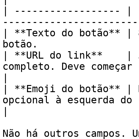
| ------------------ | 
-----------------------
| **Texto do botão** | 
botão.                 
| **URL do link**    | 
completo. Deve começar 
|

| **Emoji do botão** | 
opcional à esquerda do rótulo.          
|

Não há outros campos. U