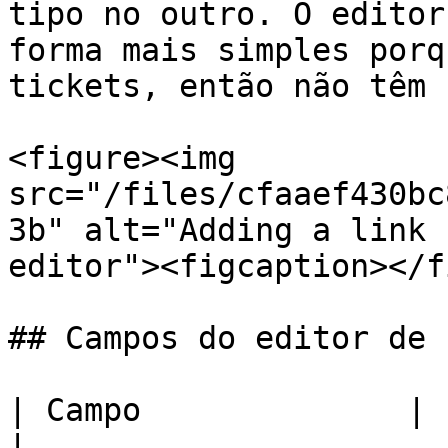
tipo no outro. O editor
forma mais simples porq
tickets, então não têm 
<figure><img 
src="/files/cfaaef430bc
3b" alt="Adding a link 
editor"><figcaption></f
## Campos do editor de 
| Campo              | Limite         | Notas     
|
