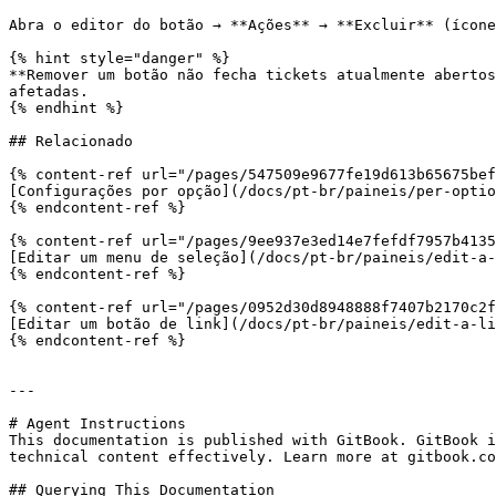
Abra o editor do botão → **Ações** → **Excluir** (ícone
{% hint style="danger" %}

**Remover um botão não fecha tickets atualmente abertos
afetadas.

{% endhint %}

## Relacionado

{% content-ref url="/pages/547509e9677fe19d613b65675bef
[Configurações por opção](/docs/pt-br/paineis/per-optio
{% endcontent-ref %}

{% content-ref url="/pages/9ee937e3ed14e7fefdf7957b4135
[Editar um menu de seleção](/docs/pt-br/paineis/edit-a-
{% endcontent-ref %}

{% content-ref url="/pages/0952d30d8948888f7407b2170c2f
[Editar um botão de link](/docs/pt-br/paineis/edit-a-li
{% endcontent-ref %}

---

# Agent Instructions

This documentation is published with GitBook. GitBook i
technical content effectively. Learn more at gitbook.co
## Querying This Documentation
