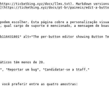
https://ticketking.xyz/docs/llms.txt). Markdown versions
](https://ticketking.xyz/docs/pt-br/paineis/edit-a-butto
podem escolher. Esta página cobre a personalização visua
, qual cargo de suporte é mencionado, a mensagem de boas
b116431801" alt="The per-button editor showing Button Te
áticos têm menos de 20.

", "Reportar um bug", "Candidatar-se a Staff."

 você preferir entre as quatro amostras:
