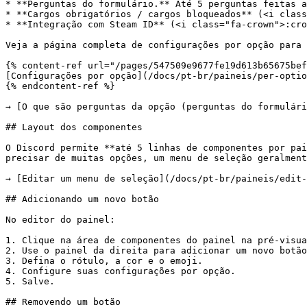
* **Perguntas do formulário.** Até 5 perguntas feitas a
* **Cargos obrigatórios / cargos bloqueados** (<i class
* **Integração com Steam ID** (<i class="fa-crown">:cro
Veja a página completa de configurações por opção para 
{% content-ref url="/pages/547509e9677fe19d613b65675bef
[Configurações por opção](/docs/pt-br/paineis/per-optio
{% endcontent-ref %}

→ [O que são perguntas da opção (perguntas do formulári
## Layout dos componentes

O Discord permite **até 5 linhas de componentes por pai
precisar de muitas opções, um menu de seleção geralment
→ [Editar um menu de seleção](/docs/pt-br/paineis/edit-
## Adicionando um novo botão

No editor do painel:

1. Clique na área de componentes do painel na pré-visua
2. Use o painel da direita para adicionar um novo botão
3. Defina o rótulo, a cor e o emoji.

4. Configure suas configurações por opção.

5. Salve.

## Removendo um botão
