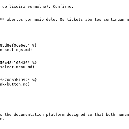
 de lixeira vermelho). Confirme.

** abertos por meio dele. Os tickets abertos continuam n
85d8ef0ce6eb" %}

n-settings.md)

56c484105436" %}

select-menu.md)

fe708b3b1952" %}

nk-button.md)

s the documentation platform designed so that both human
m.
