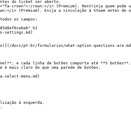
ntes do ticket ser aberto.

="fa-crown">:crown:</i> (Premium). Restrinja quem pode u
wn:</i> (Premium). Exija a vinculação à Steam antes de o
todos os campos:

85d8ef0ce6eb" %}

n-settings.md)

o)](/docs/pt-br/formularios/what-option-questions-are.md
nel**, e cada linha de botões comporta até **5 botões**.
e é mais claro do que uma parede de botões.

a-select-menu.md)

lização à esquerda.

.
