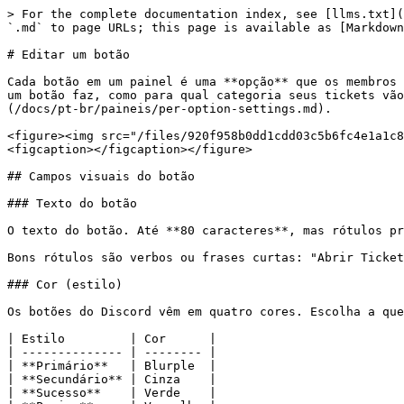
> For the complete documentation index, see [llms.txt](
`.md` to page URLs; this page is available as [Markdown
# Editar um botão

Cada botão em um painel é uma **opção** que os membros 
um botão faz, como para qual categoria seus tickets vão
(/docs/pt-br/paineis/per-option-settings.md).

<figure><img src="/files/920f958b0dd1cdd03c5b6fc4e1a1c8
<figcaption></figcaption></figure>

## Campos visuais do botão

### Texto do botão

O texto do botão. Até **80 caracteres**, mas rótulos pr
Bons rótulos são verbos ou frases curtas: "Abrir Ticket
### Cor (estilo)

Os botões do Discord vêm em quatro cores. Escolha a que
| Estilo         | Cor      |

| -------------- | -------- |

| **Primário**   | Blurple  |

| **Secundário** | Cinza    |

| **Sucesso**    | Verde    |
