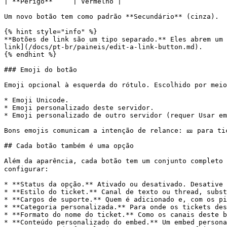
| **Perigo**     | Vermelho |

Um novo botão tem como padrão **Secundário** (cinza).

{% hint style="info" %}

**Botões de link são um tipo separado.** Eles abrem um 
link](/docs/pt-br/paineis/edit-a-link-button.md).

{% endhint %}

### Emoji do botão

Emoji opcional à esquerda do rótulo. Escolhido por meio
* Emoji Unicode.

* Emoji personalizado deste servidor.

* Emoji personalizado de outro servidor (requer Usar em
Bons emojis comunicam a intenção de relance: 🎫 para tic
## Cada botão também é uma opção

Além da aparência, cada botão tem um conjunto completo 
configurar:

* **Status da opção.** Ativado ou desativado. Desative 
* **Estilo do ticket.** Canal de texto ou thread, subst
* **Cargos de suporte.** Quem é adicionado e, com os pi
* **Categoria personalizada.** Para onde os tickets des
* **Formato do nome do ticket.** Como os canais deste b
* **Conteúdo personalizado do embed.** Um embed persona