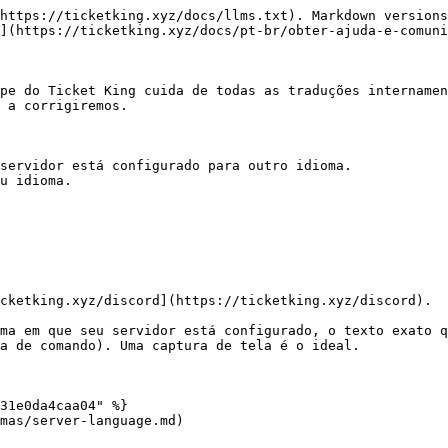
https://ticketking.xyz/docs/llms.txt). Markdown versions
](https://ticketking.xyz/docs/pt-br/obter-ajuda-e-comuni
pe do Ticket King cuida de todas as traduções internamen
 a corrigiremos.

servidor está configurado para outro idioma.

u idioma.

cketking.xyz/discord](https://ticketking.xyz/discord).

ma em que seu servidor está configurado, o texto exato q
a de comando). Uma captura de tela é o ideal.

31e0da4caa04" %}

mas/server-language.md)
