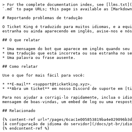
> For the complete documentation index, see [llms.txt](
`.md` to page URLs; this page is available as [Markdown
# Reportando problemas de tradução

O Ticket King é traduzido para muitos idiomas, e a equi
estranha ou ainda aparecendo em inglês, avise-nos e nós
## O que relatar

* Uma mensagem do bot que aparece em inglês quando seu 
* Uma tradução que está incorreta ou soa estranha no se
* Uma palavra ou frase ausente.

## Como relatar

Use o que for mais fácil para você:

* **E-mail** <support@ticketking.xyz>.

* **Abra um ticket** em nosso Discord de suporte em [ti
Para nos ajudar a corrigi-lo rapidamente, inclua o idio
mensagem de boas-vindas, um embed de log ou uma respost
## Relacionado

{% content-ref url="/pages/6cac1e005853819ba4e029096b3d
[A configuração de idioma do servidor](/docs/pt-br/idio
{% endcontent-ref %}
