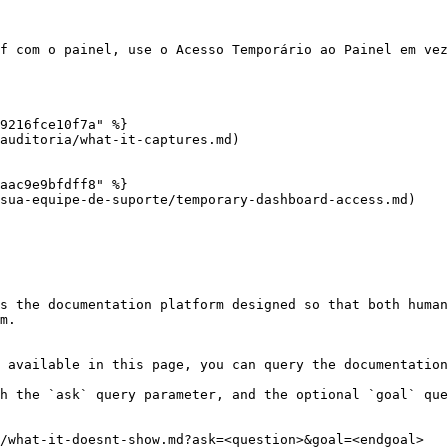
f com o painel, use o Acesso Temporário ao Painel em vez
9216fce10f7a" %}

auditoria/what-it-captures.md)

aac9e9bfdff8" %}

sua-equipe-de-suporte/temporary-dashboard-access.md)

s the documentation platform designed so that both human
m.

 available in this page, you can query the documentation
h the `ask` query parameter, and the optional `goal` que
/what-it-doesnt-show.md?ask=<question>&goal=<endgoal>
