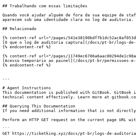
## Trabalhando com essas limitações

Quando você ajudar alguém de fora da sua equipe de staf
aparecem sob uma identidade clara no log de auditoria.

## Relacionado

{% content-ref url="/pages/541e38190bdf7b1dc52ac8af053d
[O que o log de auditoria captura](/docs/pt-br/logs-de-
{% endcontent-ref %}

{% content-ref url="/pages/11749ec6706a6aac00294de1c98a
[Acesso temporário ao painel](/docs/pt-br/permissoes-e-
{% endcontent-ref %}

---

# Agent Instructions

This documentation is published with GitBook. GitBook i
technical content effectively. Learn more at gitbook.co
## Querying This Documentation

If you need additional information that is not directly
Perform an HTTP GET request on the current page URL wit
```

GET https://ticketking.xyz/docs/pt-br/logs-de-auditoria