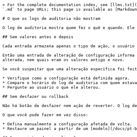
> For the complete documentation index, see [llms.txt](
`.md` to page URLs; this page is available as [Markdown
# O que os logs de auditoria não mostram

O log de auditoria mostra quem fez o quê e quando. Ele 
## Sem valores antes e depois

Cada entrada armazena apenas o tipo de ação, o usuário 
Então uma entrada de alteração de configuração informa 
alterada, nem quais eram os valores antigo e novo.

Se você suspeitar que uma alteração específica foi feit
* Verifique como a configuração está definida agora.

* Compare o horário do log de auditoria com quem estava
* Pergunte ao usuário o que ele alterou.

## Sem desfazer ou rollback

Não há botão de desfazer nem ação de reverter. O log de
O que você pode fazer em vez disso:

* Defina manualmente a configuração afetada de volta.

* Restaure um painel a partir de um [modelo](/docs/pt-b