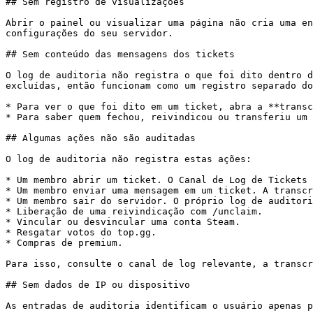
## Sem registro de visualizações

Abrir o painel ou visualizar uma página não cria uma en
configurações do seu servidor.

## Sem conteúdo das mensagens dos tickets

O log de auditoria não registra o que foi dito dentro d
excluídas, então funcionam como um registro separado do
* Para ver o que foi dito em um ticket, abra a **transc
* Para saber quem fechou, reivindicou ou transferiu um 
## Algumas ações não são auditadas

O log de auditoria não registra estas ações:

* Um membro abrir um ticket. O Canal de Log de Tickets 
* Um membro enviar uma mensagem em um ticket. A transcr
* Um membro sair do servidor. O próprio log de auditori
* Liberação de uma reivindicação com /unclaim.

* Vincular ou desvincular uma conta Steam.

* Resgatar votos do top.gg.

* Compras de premium.

Para isso, consulte o canal de log relevante, a transcr
## Sem dados de IP ou dispositivo

As entradas de auditoria identificam o usuário apenas p