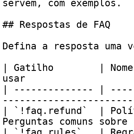
servem, com exemplos.

## Respostas de FAQ

Defina a resposta uma v
| Gatilho        | Nome
usar                   
| -------------- | ----
-----------------------
| `!faq.refund`  | Polí
Perguntas comuns sobre 
| `!faq.rules`   | Regr