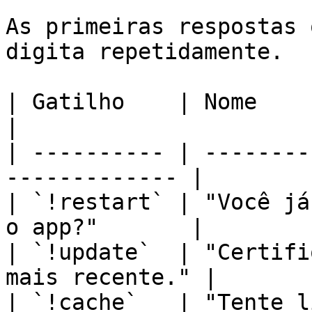
As primeiras respostas 
digita repetidamente.

| Gatilho    | Nome                                             
|

| ---------- | --------
------------- |

| `!restart` | "Você já
o app?"       |

| `!update`  | "Certifi
mais recente." |

| `!cache`   | "Tente limpar o cache." 