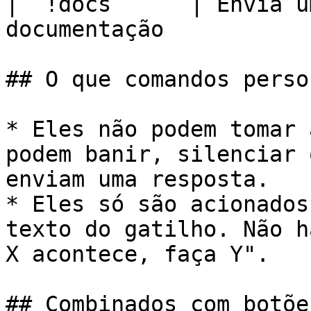
| `!docs`     | Envia u
documentação           
## O que comandos perso
* Eles não podem tomar 
podem banir, silenciar 
enviam uma resposta.

* Eles só são acionados
texto do gatilho. Não h
X acontece, faça Y".

## Combinados com botõe