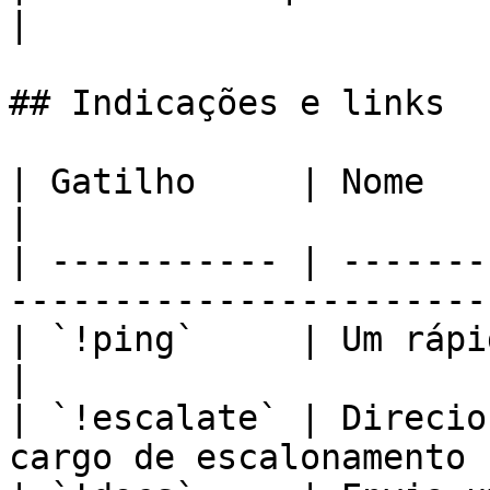
|

## Indicações e links

| Gatilho     | Nome                                                      
|

| ----------- | -------
----------------------- 
| `!ping`     | Um rápido "estou aqui"       
|

| `!escalate` | Direcio
cargo de escalonamento |