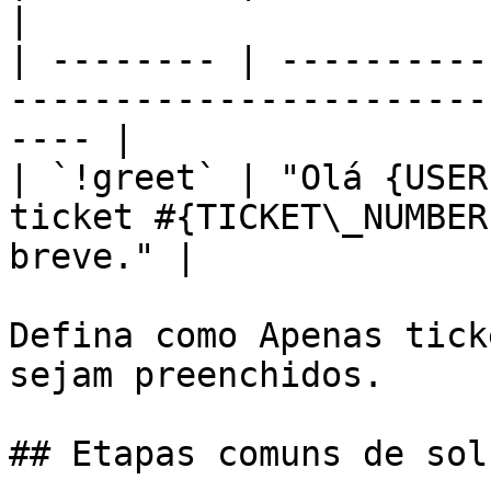
|

| -------- | ----------
-----------------------
---- |

| `!greet` | "Olá {USER
ticket #{TICKET\_NUMBER
breve." |

Defina como Apenas tick
sejam preenchidos.

## Etapas comuns de sol