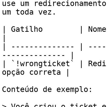
use um redirecionamento
um toda vez.

| Gatilho        | Nome                                          
|

| -------------- | ----
-------------- |

| `!wrongticket` | Redi
opção correta |

Conteúdo de exemplo:

> Você criou o ticket e