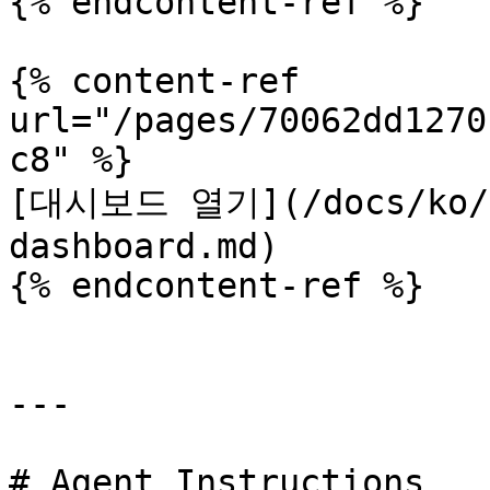
{% endcontent-ref %}

{% content-ref 
url="/pages/70062dd1270
c8" %}

[대시보드 열기](/docs/ko/ge
dashboard.md)

{% endcontent-ref %}

---

# Agent Instructions
