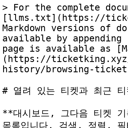
> For the complete docu
[llms.txt](https://tick
Markdown versions of do
available by appending 
page is available as [M
(https://ticketking.xyz
history/browsing-ticket
# 열려 있는 티켓과 최근 티
**대시보드, 그다음 티켓 기
목록입니다. 검색, 정렬, 필