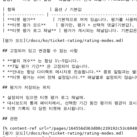
| 항목              | 옵션 / 기본값                        
| --------------- | -----------------------------------
| **티켓 평가**       | 기본적으로 꺼져 있습니다. 평가를 사용하려
| **티켓 평가 모드**    | 평가만, 평가 + 선택적 댓글(기본값), 
| **티켓 평가 로그 채널** | 평가가 게시되는 채널입니다. 기본값은 없
[평가 모드](/docs/ko/ticket-rating/rating-modes.md)

## 고정되어 있고 변경할 수 없는 사항

* **별의 개수** 는 항상 1\~5입니다.

* **7일 평가 기간** 은 고정되어 있습니다.

* **안내는 항상 다이렉트 메시지로 전송됩니다.** 종료 알림과는 별
* **티켓 평가는 서버 전체 설정입니다.** 패널별로 설정되지 않습니다
## 평가가 저장되는 위치

* 설정되어 있으면 티켓 평가 로그 채널에.

* 대시보드의 통계 페이지에서, 선택한 기간 동안 평가의 평균이 표시
* 티켓 기록의 각 닫힌 티켓에 표시됩니다.

## 관련

{% content-ref url="/pages/164556d363d00c239192c53c6048
[평가 모드](/docs/ko/ticket-rating/rating-modes.md)
