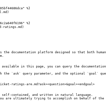
05bf44686dca" %}

.md)

6c2a640f6196" %}

ratings.md)

s the documentation platform designed so that both human
m.

 available in this page, you can query the documentation
h the `ask` query parameter, and the optional `goal` que
icket-ratings-are.md?ask=<question>&goal=<endgoal>

 self-contained, and written in natural language.

ou are ultimately trying to accomplish on behalf of the 