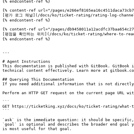
{% endcontent-ref %}

{% content-ref url="/pages/e266ef8165ea16c4511daca73cb7
[평가 로그 채널](/docs/ko/ticket-rating/rating-log-channel
{% endcontent-ref %}

{% content-ref url="/pages/db9458011a12acdfc37baa654c27
[평점을 확인하는 위치](/docs/ko/ticket-rating/where-to-read-
{% endcontent-ref %}

---

# Agent Instructions

This documentation is published with GitBook. GitBook i
technical content effectively. Learn more at gitbook.co
## Querying This Documentation

If you need additional information that is not directly
Perform an HTTP GET request on the current page URL wit
```

GET https://ticketking.xyz/docs/ko/ticket-rating/what-t
```

`ask` is the immediate question: it should be specific,
`goal` is optional and describes the broader end goal y
is most useful for that goal.
