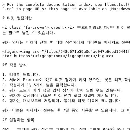
> For the complete documentation index, see [llms.txt](
`.md` to page URLs; this page is available as [Markdown
# 티켓 평점이란

<i class="fa-crown">:crown:</i> **프리미엄입니다.
는 필수로 남길 수 있습니다.

평가 안내는 티켓이 닫힌 후 티켓 작성자에게 다이렉트 메시지로 전송됩
<figure><img src="/files/948e671e59a0e4ac047e6cbd19441f
star buttons"><figcaption></figcaption></figure>

## 작동 방식

1. 티켓이 닫힙니다.

2. 서버에 Premium이 있고 티켓 평가가 켜져 있으면, 봇은 티켓 
3. 작성자가 1\~5개의 별을 클릭합니다.

4. 평가 모드에 따라 댓글 입력 상자가 함께 열릴 수도 있습니다.

5. 평가가 설정되어 있으면 티켓 평가 로그 채널에 게시됩니다.

6. 평가는 대시보드에 저장되며, 통계와 티켓 기록에 표시됩니다.

평가 버튼은 메시지가 전송된 후 7일 동안 사용할 수 있습니다. 그 이
## 설정하는 항목

설정,  **티켓 평가 설정** 그룹입니다. 전체 그룹이 Premium입니다.