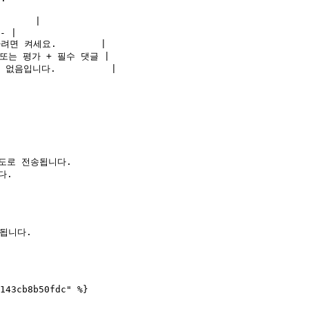
     |

- |

면 켜세요.        |

또는 평가 + 필수 댓글 |

음입니다.          |

도로 전송됩니다.

.

됩니다.

143cb8b50fdc" %}
