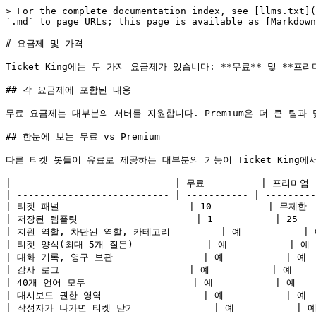
> For the complete documentation index, see [llms.txt](
`.md` to page URLs; this page is available as [Markdown
# 요금제 및 가격

Ticket King에는 두 가지 요금제가 있습니다: **무료** 및 **프리미
## 각 요금제에 포함된 내용

무료 요금제는 대부분의 서버를 지원합니다. Premium은 더 큰 팀과
## 한눈에 보는 무료 vs Premium

다른 티켓 봇들이 유료로 제공하는 대부분의 기능이 Ticket King에
|                             | 무료          | 프리미엄  
| --------------------------- | ----------- | ---------
| 티켓 패널                       | 10          | 무제한   
| 저장된 템플릿                     | 1           | 25    
| 지원 역할, 차단된 역할, 카테고리         | 예           | 예 
| 티켓 양식(최대 5개 질문)             | 예           | 예   
| 대화 기록, 영구 보관                | 예           | 예   
| 감사 로그                       | 예           | 예     
| 40개 언어 모두                   | 예           | 예     
| 대시보드 권한 영역                  | 예           | 예   
| 작성자가 나가면 티켓 닫기              | 예           | 예  