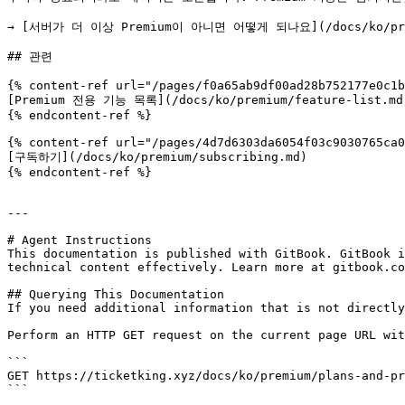
→ [서버가 더 이상 Premium이 아니면 어떻게 되나요](/docs/ko/premi
## 관련

{% content-ref url="/pages/f0a65ab9df00ad28b752177e0c1b
[Premium 전용 기능 목록](/docs/ko/premium/feature-list.md)
{% endcontent-ref %}

{% content-ref url="/pages/4d7d6303da6054f03c9030765ca0
[구독하기](/docs/ko/premium/subscribing.md)

{% endcontent-ref %}

---

# Agent Instructions

This documentation is published with GitBook. GitBook i
technical content effectively. Learn more at gitbook.co
## Querying This Documentation

If you need additional information that is not directly
Perform an HTTP GET request on the current page URL wit
```

GET https://ticketking.xyz/docs/ko/premium/plans-and-pr
```
