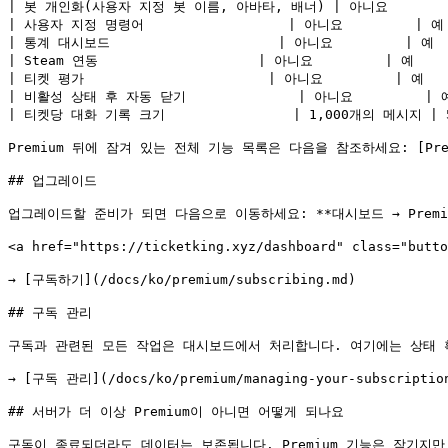
| 봇 개인화(사용자 지정 봇 이름, 아바타, 배너) | 아니요         |
| 사용자 지정 명령어                  | 아니요         | 예  
| 통계 대시보드                     | 아니요         | 예   
| Steam 연동                    | 아니요         | 예     
| 티켓 평가                       | 아니요         | 예    
| 비활성 상태 후 자동 닫기              | 아니요         | 예 
| 티켓당 대화 기록 크기                | 1,000개의 메시지 | 
Premium 뒤에 잠겨 있는 전체 기능 목록은 다음을 참조하세요: [Premium
## 업그레이드

업그레이드할 준비가 되면 다음으로 이동하세요: **대시보드 → Prem
<a href="https://ticketking.xyz/dashboard" class="butt
→ [구독하기](/docs/ko/premium/subscribing.md)

## 구독 관리

구독과 관련된 모든 작업은 대시보드에서 처리합니다. 여기에는 상태 확
→ [구독 관리](/docs/ko/premium/managing-your-subscription
## 서버가 더 이상 Premium이 아니면 어떻게 되나요

구독이 종료되더라도 데이터는 보존됩니다. Premium 기능은 잠기지만