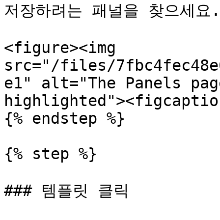
저장하려는 패널을 찾으세요.
<figure><img 
src="/files/7fbc4fec48e
e1" alt="The Panels pag
highlighted"><figcaptio
{% endstep %}

{% step %}

### 템플릿 클릭
