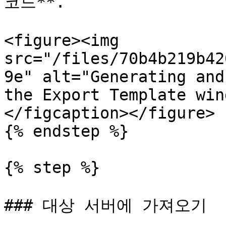
코드**.

<figure><img 
src="/files/70b4b219b42
9e" alt="Generating and
the Export Template win
</figcaption></figure>

{% endstep %}

{% step %}

### 대상 서버에 가져오기
