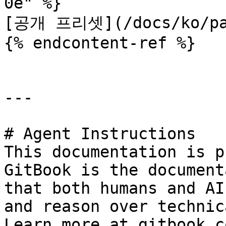
0e" %}

[공개 프리셋](/docs/ko/pan
{% endcontent-ref %}

---

# Agent Instructions

This documentation is p
GitBook is the document
that both humans and AI
and reason over technic
Learn more at gitbook.co