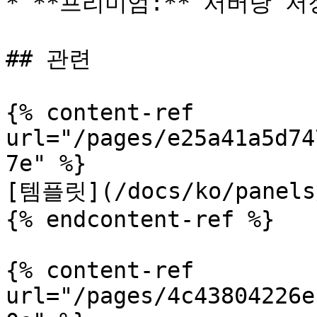
* **프리미엄:** 서버당 저
## 관련

{% content-ref 
url="/pages/e25a41a5d74
7e" %}

[템플릿](/docs/ko/panels/
{% endcontent-ref %}

{% content-ref 
url="/pages/4c43804226e