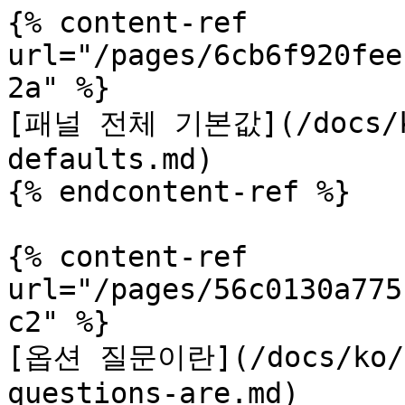
{% content-ref 
url="/pages/6cb6f920fee
2a" %}

[패널 전체 기본값](/docs/ko
defaults.md)

{% endcontent-ref %}

{% content-ref 
url="/pages/56c0130a775
c2" %}

[옵션 질문이란](/docs/ko/f
questions-are.md)
