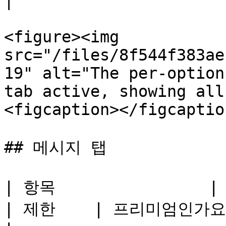
|

<figure><img 
src="/files/8f544f383ae
19" alt="The per-option
tab active, showing all
<figcaption></figcaptio
## 메시지 탭

| 항목                | 설명                                               
| 제한    | 프리미엄인가요?                           