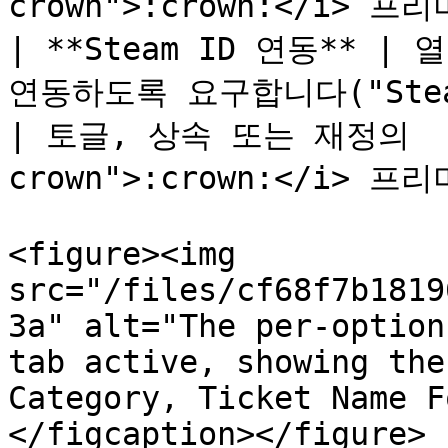
crown">:crown:</i> 프리
| **Steam ID 연동** |
연동하도록 요구합니다("Steam 연동 필요" 토글).                                                            
| 토글, 상속 또는 재정의    
crown">:crown:</i> 프리
<figure><img 
src="/files/cf68f7b1819
3a" alt="The per-option
tab active, showing the
Category, Ticket Name F
</figcaption></figure>
