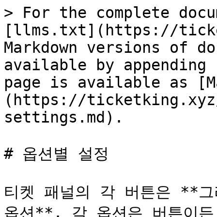
> For the complete docu
[llms.txt](https://tick
Markdown versions of do
available by appending 
page is available as [M
(https://ticketking.xyz
settings.md).

# 옵션별 설정

티켓 패널의 각 버튼은 **그
옵션**. 각 옵션은 버튼이