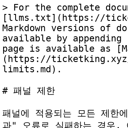
> For the complete docu
[llms.txt](https://tick
Markdown versions of do
available by appending 
page is available as [M
(https://ticketking.xyz
limits.md).

# 패널 제한

패널에 적용되는 모든 제한에
과" 오류로 실패하는 경우,