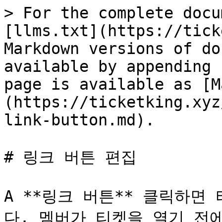
> For the complete docu
[llms.txt](https://tick
Markdown versions of do
available by appending 
page is available as [M
(https://ticketking.xyz
link-button.md).

# 링크 버튼 편집

A **링크 버튼** 클릭하면
다. 멤버가 티켓을 열기 전