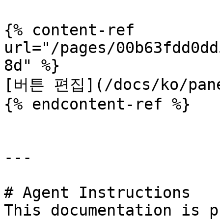
{% content-ref 
url="/pages/00b63fdd0dd
8d" %}

[버튼 편집](/docs/ko/panel
{% endcontent-ref %}

---

# Agent Instructions

This documentation is p