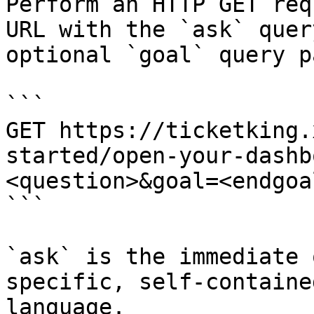
Perform an HTTP GET req
URL with the `ask` quer
optional `goal` query p
```

GET https://ticketking.
started/open-your-dashb
<question>&goal=<endgoal
```

`ask` is the immediate 
specific, self-containe
language.
