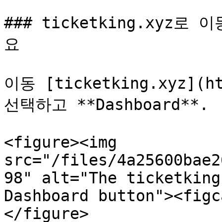
### ticketking.xyz로
요

이동 [ticketking.xyz](ht
선택하고 **Dashboard**.

<figure><img 
src="/files/4a25600bae2
98" alt="The ticketking
Dashboard button"><figc
</figure>
