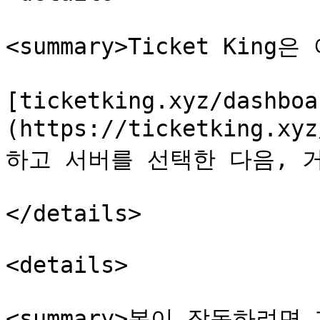
<summary>Ticket King
[ticketking.xyz/dashboa
(https://ticketking.x
하고 서버를 선택한 다음, 거
</details>

<details>

<summary>봇이 작동하려