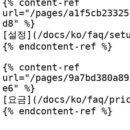
{% content-ref 
url="/pages/a1f5cb23325
d8" %}

[설정](/docs/ko/faq/setu
{% endcontent-ref %}

{% content-ref 
url="/pages/9a7bd380a89
e6" %}

[요금](/docs/ko/faq/pric
{% endcontent-ref %}
