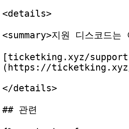
<details>

<summary>지원 디스코드는 어
[ticketking.xyz/support
(https://ticketking.xyz
</details>

## 관련
