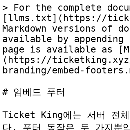
> For the complete docu
[llms.txt](https://tick
Markdown versions of do
available by appending 
page is available as [M
(https://ticketking.xyz
branding/embed-footers.m
# 임베드 푸터

Ticket King에는 서버 
다. 푸터 동작은 두 가지뿐입