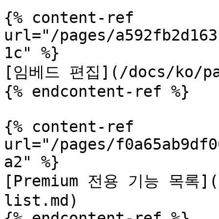
{% content-ref 
url="/pages/a592fb2d163
1c" %}

[임베드 편집](/docs/ko/pan
{% endcontent-ref %}

{% content-ref 
url="/pages/f0a65ab9df0
a2" %}

[Premium 전용 기능 목록](/d
list.md)

{% endcontent-ref %}
