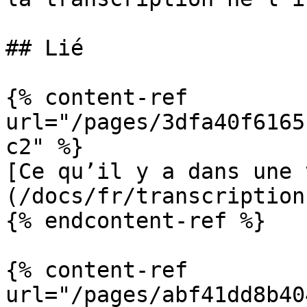
## Lié

{% content-ref 
url="/pages/3dfa40f6165
c2" %}

[Ce qu’il y a dans une 
(/docs/fr/transcription
{% endcontent-ref %}

{% content-ref 
url="/pages/abf41dd8b40