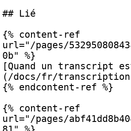
## Lié

{% content-ref 
url="/pages/53295080843
0b" %}

[Quand un transcript es
(/docs/fr/transcription
{% endcontent-ref %}

{% content-ref 
url="/pages/abf41dd8b40
81" %}
