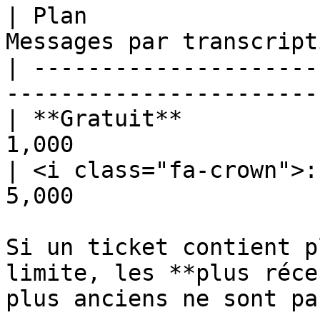
| Plan                 
Messages par transcript
| ---------------------
------------------------
| **Gratuit**          
1,000                  
| <i class="fa-crown">:
5,000                  
Si un ticket contient p
limite, les **plus réce
plus anciens ne sont pa