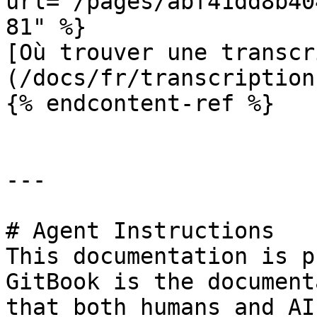
url="/pages/abf41dd8b40
81" %}

[Où trouver une transcr
(/docs/fr/transcription
{% endcontent-ref %}

---

# Agent Instructions

This documentation is p
GitBook is the document
that both humans and AI