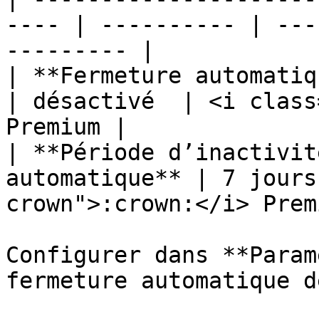
---- | ---------- | ---
--------- |

| **Fermeture automatique pou
| désactivé  | <i class
Premium |

| **Période d’inactivit
automatique** | 7 jours
crown">:crown:</i> Prem
Configurer dans **Param
fermeture automatique d