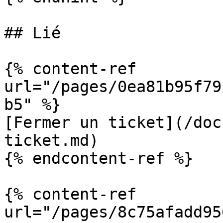
## Lié

{% content-ref 
url="/pages/0ea81b95f79
b5" %}

[Fermer un ticket](/doc
ticket.md)

{% endcontent-ref %}

{% content-ref 
url="/pages/8c75afadd95