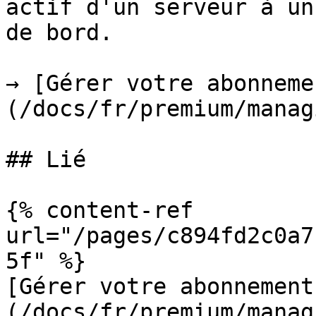
actif d'un serveur à un
de bord.

→ [Gérer votre abonneme
(/docs/fr/premium/manag
## Lié

{% content-ref 
url="/pages/c894fd2c0a7
5f" %}

[Gérer votre abonnement
(/docs/fr/premium/manag