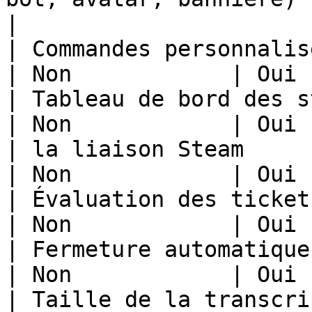
|

| Commandes personnalisées                                    
| Non            | Oui 
| Tableau de bord des statistiques             
| Non            | Oui 
| la liaison Steam                                                    
| Non            | Oui 
| Évaluation des tickets                                           
| Non            | Oui 
| Fermeture automatique après inactivité
| Non            | Oui 
| Taille de la transcription par ticket  