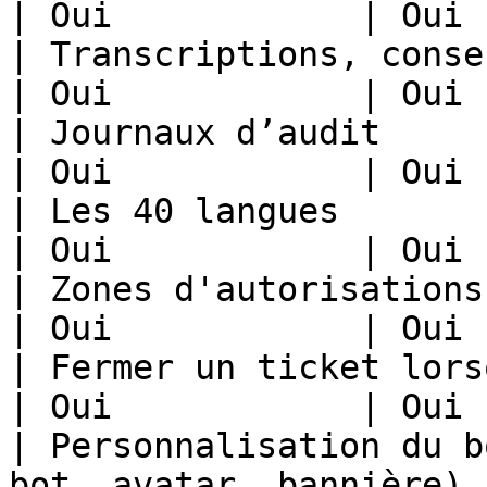
| Oui            | Oui 
| Transcriptions, conservées à vie             
| Oui            | Oui 
| Journaux d’audit                                                    
| Oui            | Oui 
| Les 40 langues                                                      
| Oui            | Oui 
| Zones d'autorisations du tableau de 
| Oui            | Oui 
| Fermer un ticket lorsque son auteu
| Oui            | Oui 
| Personnalisation du b
bot, avatar, bannière) | Non 