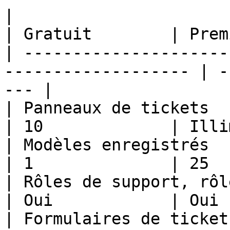
|                                                                     
| Gratuit        | Prem
| ---------------------
------------------- | -
--- |

| Panneaux de tickets                                                 
| 10             | Illi
| Modèles enregistrés                                                 
| 1              | 25  
| Rôles de support, rôles bloqués 
| Oui            | Oui 
| Formulaires de ticket (jusqu'à 5 q