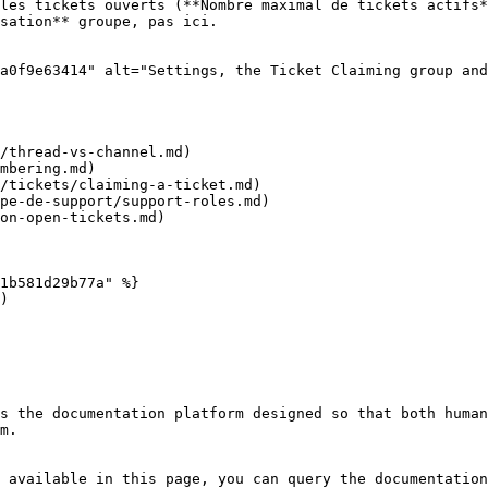
les tickets ouverts (**Nombre maximal de tickets actifs*
sation** groupe, pas ici.

a0f9e63414" alt="Settings, the Ticket Claiming group and
/thread-vs-channel.md)

mbering.md)

/tickets/claiming-a-ticket.md)

pe-de-support/support-roles.md)

on-open-tickets.md)

1b581d29b77a" %}

)

s the documentation platform designed so that both human
m.

 available in this page, you can query the documentation