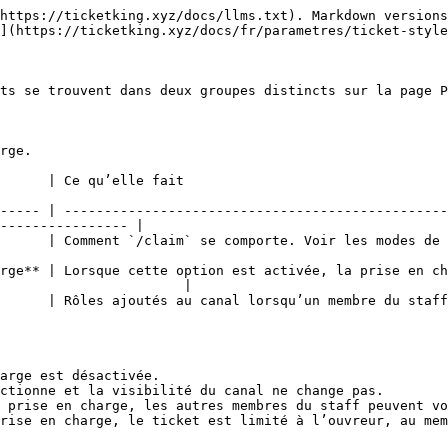
https://ticketking.xyz/docs/llms.txt). Markdown versions
](https://ticketking.xyz/docs/fr/parametres/ticket-style
ts se trouvent dans deux groupes distincts sur la page P
rge.

                                                           
----- | ------------------------------------------------
---------------- |

 se comporte. Voir les modes de prise en charge ci-dessous.                      
rge** | Lorsque cette option est activée, la prise en ch
                       |

tés au canal lorsqu’un membre du staff prend en charge un ticket. Jusqu’à 2
arge est désactivée.

ctionne et la visibilité du canal ne change pas.

 prise en charge, les autres membres du staff peuvent vo
rise en charge, le ticket est limité à l’ouvreur, au mem