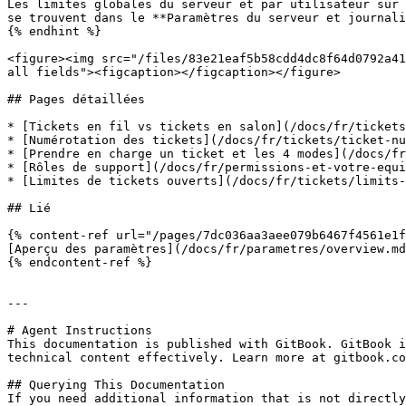
Les limites globales du serveur et par utilisateur sur 
se trouvent dans le **Paramètres du serveur et journali
{% endhint %}

<figure><img src="/files/83e21eaf5b58cdd4dc8f64d0792a41
all fields"><figcaption></figcaption></figure>

## Pages détaillées

* [Tickets en fil vs tickets en salon](/docs/fr/tickets
* [Numérotation des tickets](/docs/fr/tickets/ticket-nu
* [Prendre en charge un ticket et les 4 modes](/docs/fr
* [Rôles de support](/docs/fr/permissions-et-votre-equi
* [Limites de tickets ouverts](/docs/fr/tickets/limits-
## Lié

{% content-ref url="/pages/7dc036aa3aee079b6467f4561e1f
[Aperçu des paramètres](/docs/fr/parametres/overview.md
{% endcontent-ref %}

---

# Agent Instructions

This documentation is published with GitBook. GitBook i
technical content effectively. Learn more at gitbook.co
## Querying This Documentation

If you need additional information that is not directly