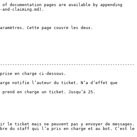
 of documentation pages are available by appending 
-and-claiming.md).

aramètres. Cette page couvre les deux.

-------------------------------------------------------
                                        
arge notifie l’auteur du ticket. N’a d’effet que 
5.                                                  
ir le ticket mais ne peuvent pas y envoyer de messages.

bre du staff qui l’a pris en charge et au bot. C’est le 