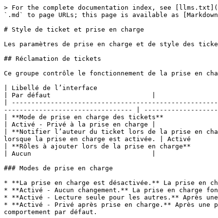
> For the complete documentation index, see [llms.txt](
`.md` to page URLs; this page is available as [Markdown
# Style de ticket et prise en charge

Les paramètres de prise en charge et de style des ticke
## Réclamation de tickets

Ce groupe contrôle le fonctionnement de la prise en cha
| Libellé de l’interface                                     | Ce qu’elle fait                                                               
| Par défaut                          |

| -----------------------------------------------------
--------------------------------- | -------------------
| **Mode de prise en charge des tickets**                    | Comment `/claim`
| Activé - Privé à la prise en charge |

| **Notifier l’auteur du ticket lors de la prise en cha
lorsque la prise en charge est activée. | Activé       
| **Rôles à ajouter lors de la prise en charge**             | Rôles ajou
| Aucun                               |

### Modes de prise en charge

* **La prise en charge est désactivée.** La prise en ch
* **Activé - Aucun changement.** La prise en charge fon
* **Activé - Lecture seule pour les autres.** Après une
* **Activé - Privé après prise en charge.** Après une p
comportement par défaut.
