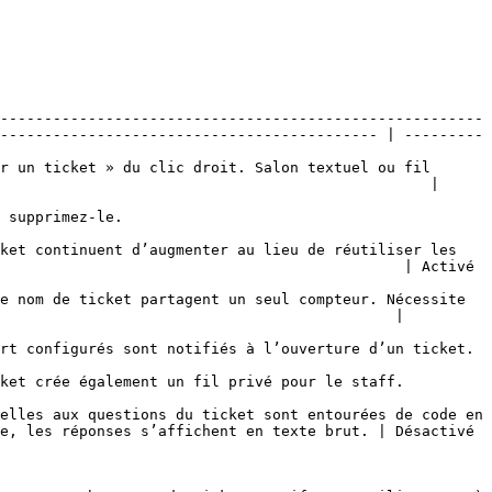
-------------------------------------------------------
------------------------------------------- | ---------
r un ticket » du clic droit. Salon textuel ou fil 
                                                 | 
                                    
ket continuent d’augmenter au lieu de réutiliser les 
                                         | Activé        
e nom de ticket partagent un seul compteur. Nécessite 
                                             | 
                                                                                                          
                                                                                               
elles aux questions du ticket sont entourées de code en 
les réponses s’affichent en texte brut. | Désactivé     