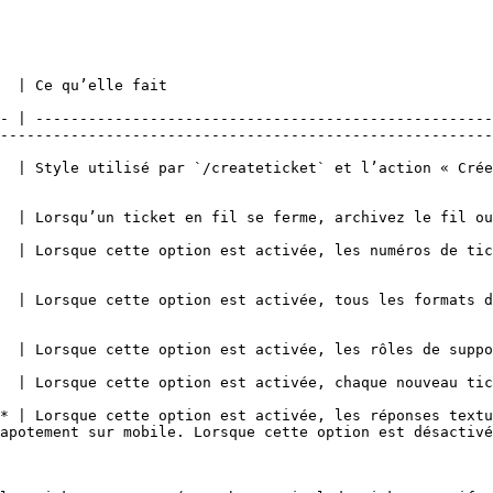
                                                                                   
- | ----------------------------------------------------
--------------------------------------------------------
  | Style utilisé par `/createticket` et l’action « Crée
                                                        
                                                                                                                                                
  | Lorsque cette option est activée, les numéros de tic
                                                           
  | Lorsque cette option est activée, tous les formats d
                                                        
upport configurés sont notifiés à l’ouverture d’un ticket.                                                  
et crée également un fil privé pour le staff.                                                                     
* | Lorsque cette option est activée, les réponses textu
potement sur mobile. Lorsque cette option est désactivée, 