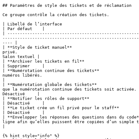
## Paramètres de style des tickets et de réclamation

Ce groupe contrôle la création des tickets.

| Libellé de l’interface                                 | Ce qu’elle fait                                                                                                                                                                    
| Par défaut    |

| -----------------------------------------------------
-------------------------------------------------------
---- |

| **Style de ticket manuel**                           
privé.                                                 
Salon textuel |

| **Archiver les tickets en fil**                        | Lorsqu’un ticket en fil se ferme, archivez le fil ou supprimez-le.                
| Supprimer     |

| **Numérotation continue des tickets**                
numéros libérés.                                         
|

| **Numérotation globale des tickets**                 
que la numérotation continue des tickets soit activée. 
Désactivé     |

| **Notifier les rôles de support**                      | Lorsque cette option est activée, les rôles de s
| Désactivé     |

| **Le ticket crée un fil privé pour le staff**          | Lorsque cette option est activée, chaque nouveau tick
| Désactivé     |

| **Envelopper les réponses des questions dans du code*
ligne afin qu’elles puissent être copiées d’un simple ta
|

{% hint style="info" %}
