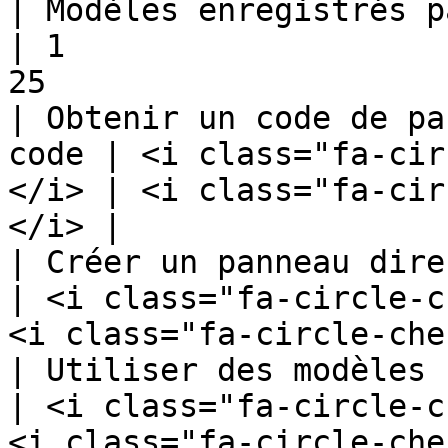
| Modèles enregistrés par serveur    
| 1                    
25                     
| Obtenir un code de pa
code | <i class="fa-cir
</i> | <i class="fa-cir
</i> |

| Créer un panneau direct
| <i class="fa-circle-c
<i class="fa-circle-che
| Utiliser des modèles                               
| <i class="fa-circle-c
<i class="fa-circle-che