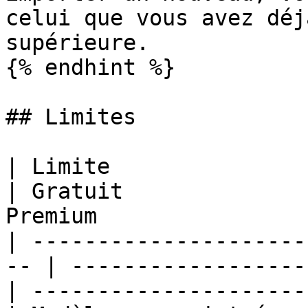
celui que vous avez déj
supérieure.

{% endhint %}

## Limites

| Limite                                             
| Gratuit              
Premium                
| ---------------------
-- | ------------------
| ---------------------