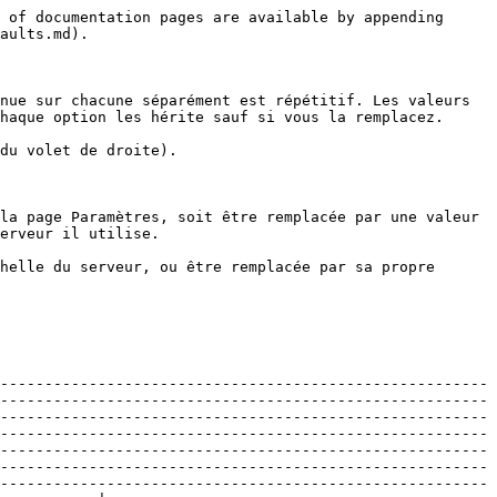
00 par Discord.                                                                                                                                                                                                                                                                                                                                                                                                                                                                                                                                                                                                                                                                                                                                                                                                                                                                                                                                                                                                                                            | Vide (utilise la valeur par défaut intégrée) | Variables Steam <i class="fa-crown">:crown:</i> |
| **Message d'embed de ticket par défaut**                          | Le message affiché dans l’embed d’ouverture du ticket. 2048 caractères max.                                                                                                                                                                                                                                                                                                                                                                                                                                                                                                                                                                                                                                                                                                                                                                                                                                                                                                                                                                                                                                                                                                                                    | Vide (utilise la salutation intégrée)        | Non (gratuit)                                   |
| **Contenu du message de ticket par défaut**                       | Un message supplémentaire envoyé avec l’embed d’ouverture du ticket. 1024 caractères max.                                                                                                                                                                                                                                                                                                                                                                                                                                                                                                             