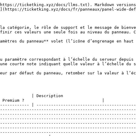
-------------------------------------------------------------------------------------------------------------------------------------------------------------------------------------------------------------------------------------------------------------------------------------------------------------------------------------------------------------------------------------------------------------------------------------------------------------------------------------------------------- | -------------------------------------------- | ----------------------------------------------- |
| **Catégories par défaut**                                         | Catégories utilisées par les options héritées. Les catégories à l’échelle du serveur s’appliquent aussi comme débordement.                                                                                                                                                                                                                                                                                                                                                                                                                                                                                                                                                                                                                                                                                                                                                                                                                                                                                                                                                                                                                                                                                     | Hérite du paramètre du serveur               | Non (gratuit)                                   |
| **Rôles de support par défaut**                                   | Rôles pouvant consulter et gérer les tickets de ce panneau. Les rôles de support à l’échelle du serveur s’appliquent toujours par-dessus.                                                                                                                                                                                                                                                                                                                                                                                                                                                                                                                                                                                                                                                                                                                                                                                                                                                                                                                                                                                                                                                                      | Hérite du paramètre du serveur               | Non (gratuit)                                   |
| **Format de nom de ticket par défaut**                            | Format du nom de salon pour les options héritées. Espace réservé `ticket-{TICKET_NUMBER}`. 50 caractères max. Le nom final du salon est plafonné à 1