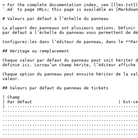
> For the complete documentation index, see [llms.txt](https://ticketking.xyz/docs/llms.txt). Markdown versions of documentation pages are available by appending `.md` to page URLs; this page is available as [Markdown](https://ticketking.xyz/docs/fr/panneaux/panel-wide-defaults.md).

# Valeurs par défaut à l’échelle du panneau

La plupart des panneaux ont plusieurs options. Définir la catégorie, le rôle de support et le message de bienvenue sur chacune séparément est répétitif. Les valeurs par défaut à l’échelle du panneau vous permettent de définir ces valeurs une seule fois au niveau du panneau. Chaque option les hérite sauf si vous la remplacez.

Configurez-les dans l’éditeur de panneau, dans le **Paramètres du panneau** volet (l’icône d’engrenage en haut du volet de droite).

## Héritage ou remplacement

Chaque valeur par défaut du panneau peut soit hériter du paramètre correspondant à l’échelle du serveur depuis la page Paramètres, soit être remplacée par une valeur définie ici. Lorsqu’un champ hérite, l’éditeur affiche une courte note indiquant quelle valeur à l’échelle du serveur il utilise.

Chaque option du panneau peut ensuite hériter de la valeur par défaut du panneau, retomber sur la valeur à l’échelle du serveur, ou être remplacée par sa propre valeur.

## Valeurs par défaut du panneau de tickets

| Champ                                                             | Description                                                                                                                                                                                                                                                                                                                                                                                                                                                                                                                                                                                                                                                                                                                                                                                                                                                                                                                                                                                                                                                                                                                                                                                                    | Par défaut                                   | Est-ce Premium ?                                |
| ----------------------------------------------------------------- | ------------------------------------------------------------------------------------------------------------------------------------------------------------------------------------------------------------------------------------------------------------------------------------------------------------------------------------------------------------------------------------------------------------------------------------------------------------------------------------------------------------------------------------------------------------------------------------------------------------------------------------------------------------------------------------------------------