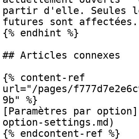
partir d'elle. Seules l
futures sont affectées.

{% endhint %}

## Articles connexes

{% content-ref 
url="/pages/f777d7e2e6c
9b" %}

[Paramètres par option]
option-settings.md)

{% endcontent-ref %}
