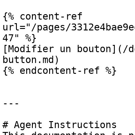
{% content-ref 
url="/pages/3312e4bae9e
47" %}

[Modifier un bouton](/d
button.md)

{% endcontent-ref %}

---

# Agent Instructions
