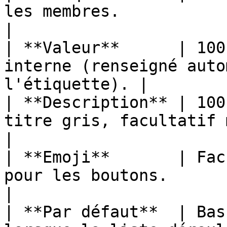
les membres.                                               
|

| **Valeur**      | 100
interne (renseigné auto
l'étiquette). |

| **Description** | 100
titre gris, facultatif mais recomman
|

| **Emoji**       | Fac
pour les boutons.                                         
|

| **Par défaut**  | Bas