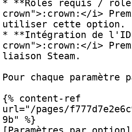
* **Rôles requis / rôle
crown">:crown:</i> Prem
utiliser cette option.

* **Intégration de l'ID
crown">:crown:</i> Prem
liaison Steam.

Pour chaque paramètre p
{% content-ref 
url="/pages/f777d7e2e6c
9b" %}

[Paramètres par option]