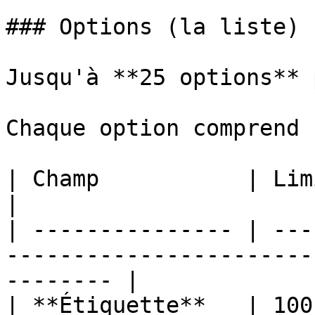
### Options (la liste)

Jusqu'à **25 options** 
Chaque option comprend :
| Champ           | Limite                                                                       
|

| --------------- | ---
-----------------------
-------- |

| **Étiquette**   | 100