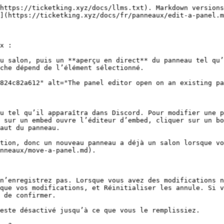
https://ticketking.xyz/docs/llms.txt). Markdown versions
](https://ticketking.xyz/docs/fr/panneaux/edit-a-panel.m
x :

u salon, puis un **aperçu en direct** du panneau tel qu’
che dépend de l’élément sélectionné.

824c82a612" alt="The panel editor open on an existing pa
u tel qu’il apparaîtra dans Discord. Pour modifier une p
 sur un embed ouvre l’éditeur d’embed, cliquer sur un bo
aut du panneau.

tion, donc un nouveau panneau a déjà un salon lorsque vo
nneaux/move-a-panel.md).

n’enregistrez pas. Lorsque vous avez des modifications n
que vos modifications, et Réinitialiser les annule. Si v
 de confirmer.

este désactivé jusqu’à ce que vous le remplissiez.
