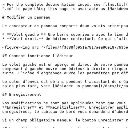
> For the complete documentation index, see [llms.txt](
`.md` to page URLs; this page is available as [Markdown
# Modifier un panneau

Le concepteur de panneau comporte deux volets principau
* **Volet gauche.** Une barre supérieure avec le lien d
* **Volet droit.** Un éditeur contextuel. Ce qui s’affi
<figure><img src="/files/4f3c88fb951a7817aea96e187763be
## Comment fonctionne l’éditeur

Le volet gauche est un aperçu en direct de votre pannea
composant à gauche ouvre son éditeur à droite : cliquer
suite. L’icône d’engrenage ouvre les paramètres par déf
Le salon d’envoi est défini pendant l’assistant de créa
salon plus tard, voir [Déplacer un panneau](/docs/fr/pa
## Enregistrement

Vos modifications ne sont pas appliquées tant que vous 
**Enregistrer** et **Réinitialiser**. Enregistrer appli
enregistrées, le tableau de bord vous demandera d’abord
Si un champ obligatoire manque, le bouton Enregistrer r