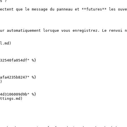
s ?

ectent que le message du panneau et **futures** les ouve
ur automatiquement lorsque vous enregistrez. Le renvoi n
l.md)

32540fa054df" %}

afa4235b8247" %}

)

4d3106009d9b" %}

ttings.md)
