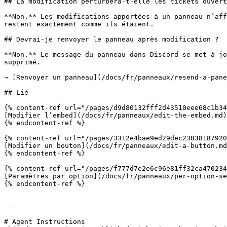
## La modification perturbera-t-elle les tickets ouvert
**Non.** Les modifications apportées à un panneau n’aff
restent exactement comme ils étaient.

## Devrai-je renvoyer le panneau après modification ?

**Non.** Le message du panneau dans Discord se met à jo
supprimé.

→ [Renvoyer un panneau](/docs/fr/panneaux/resend-a-pane
## Lié

{% content-ref url="/pages/d9d80132fff2d43510eee68c1b34
[Modifier l’embed](/docs/fr/panneaux/edit-the-embed.md)

{% endcontent-ref %}

{% content-ref url="/pages/3312e4bae9ed29dec23838187920
[Modifier un bouton](/docs/fr/panneaux/edit-a-button.md
{% endcontent-ref %}

{% content-ref url="/pages/f777d7e2e6c96e81ff32ca470234
[Paramètres par option](/docs/fr/panneaux/per-option-se
{% endcontent-ref %}

---

# Agent Instructions
