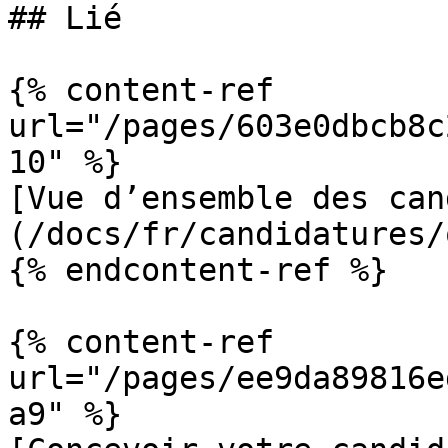
## Lié

{% content-ref 
url="/pages/603e0dbcb8c
10" %}

[Vue d’ensemble des can
(/docs/fr/candidatures/
{% endcontent-ref %}

{% content-ref 
url="/pages/ee9da89816e
a9" %}
