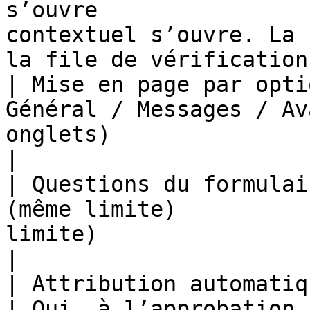
s’ouvre                
contextuel s’ouvre. La 
la file de vérification 
| Mise en page par opti
Général / Messages / Av
onglets)                                                                    
|

| Questions du formulai
(même limite)          
limite)                                                                  
|

| Attribution automatique des rôles | Non
| Oui, à l’approbation                                                                     