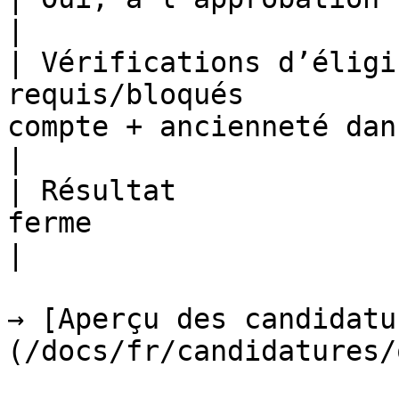
|

| Vérifications d’éligi
requis/bloqués         
compte + ancienneté dans le serveur             
|

| Résultat             
ferme                  | Approuver ou refuser             
|

→ [Aperçu des candidatu
(/docs/fr/candidatures/