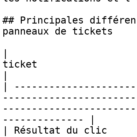
## Principales différen
panneaux de tickets

|                      
ticket                   | Panneau de candidature     
|

| ---------------------
-----------------------
-----------------------
-------------- |

| Résultat du clic     