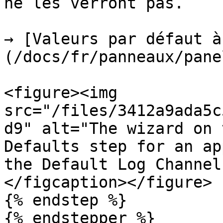
ne les verront pas.

→ [Valeurs par défaut à
(/docs/fr/panneaux/pane
<figure><img 
src="/files/3412a9ada5c
d9" alt="The wizard on 
Defaults step for an ap
the Default Log Channel
</figcaption></figure>

{% endstep %}

{% endstepper %}
