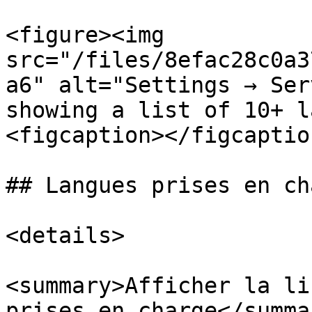
<figure><img 
src="/files/8efac28c0a3
a6" alt="Settings → Ser
showing a list of 10+ l
<figcaption></figcaptio
## Langues prises en cha
<details>

<summary>Afficher la li
prises en charge</summar