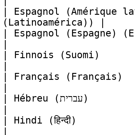
|

| Espagnol (Amérique la
(Latinoamérica)) |

| Espagnol (Espagne) (Español (E
|

| Finnois (Suomi)                                      
|

| Français (Français)                                  
|

| Hébreu (עברית)                                       
|

| Hindi (हिन्दी)                                       
|
