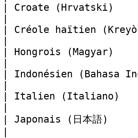
| Croate (Hrvatski)                                    
|

| Créole haïtien (Kreyòl Ayisyen)     
|

| Hongrois (Magyar)                                    
|

| Indonésien (Bahasa Indonesia)          
|

| Italien (Italiano)                                   
|

| Japonais (日本語)                                       
|
