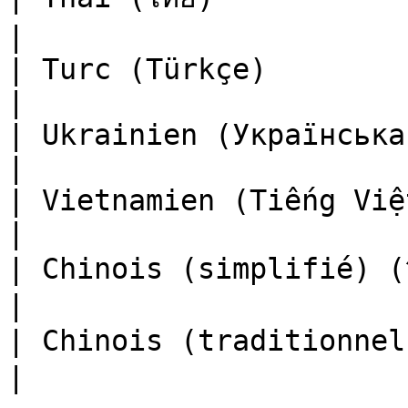
|

| Turc (Türkçe)                                        
|

| Ukrainien (Українська)                             
|

| Vietnamien (Tiếng Việt)                         
|

| Chinois (simplifié) (简体中文)             
|

| Chinois (traditionnel) (繁體中文)      
|
