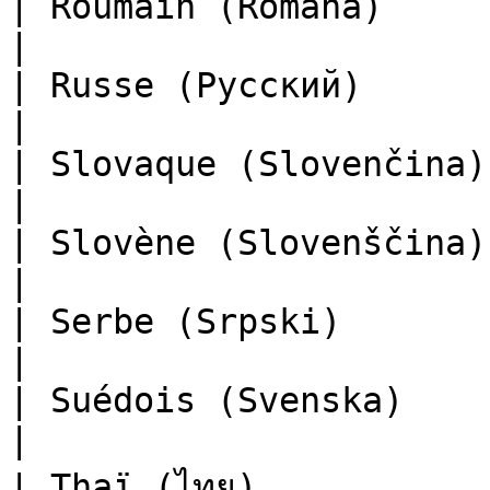
| Roumain (Română)                                     
|

| Russe (Русский)                                      
|

| Slovaque (Slovenčina)                                
|

| Slovène (Slovenščina)                                
|

| Serbe (Srpski)                                       
|

| Suédois (Svenska)                                    
|

| Thaï (ไทย)                                           