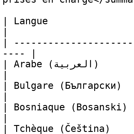
| Langue                                               
|

| ---------------------
---- |

| Arabe (العربية)                                      
|

| Bulgare (Български)                                  
|

| Bosniaque (Bosanski)                                 
|

| Tchèque (Čeština)                                    