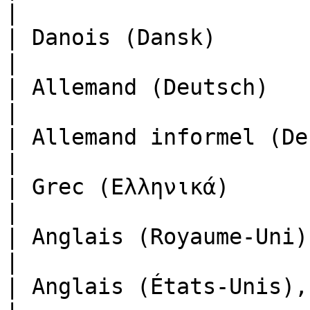
|

| Danois (Dansk)                                       
|

| Allemand (Deutsch)                                   
|

| Allemand informel (Deutsch (I
|

| Grec (Ελληνικά)                                      
|

| Anglais (Royaume-Uni)                                
|

| Anglais (États-Unis), par défaut   