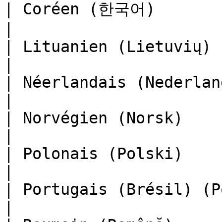
| Coréen (한국어)                                         
|

| Lituanien (Lietuvių)                                 
|

| Néerlandais (Nederlands)                      
|

| Norvégien (Norsk)                                    
|

| Polonais (Polski)                                    
|

| Portugais (Brésil) (Português
|
