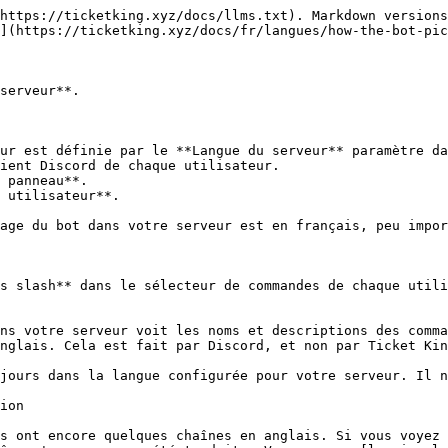
https://ticketking.xyz/docs/llms.txt). Markdown versions
](https://ticketking.xyz/docs/fr/langues/how-the-bot-pic
serveur**.

ur est définie par le **Langue du serveur** paramètre da
ient Discord de chaque utilisateur.

 panneau**.

 utilisateur**.

age du bot dans votre serveur est en français, peu impor
s slash** dans le sélecteur de commandes de chaque utili
ns votre serveur voit les noms et descriptions des comma
nglais. Cela est fait par Discord, et non par Ticket Kin
jours dans la langue configurée pour votre serveur. Il n
ion

s ont encore quelques chaînes en anglais. Si vous voyez 