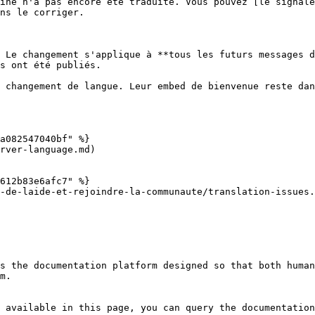
îne n'a pas encore été traduite. Vous pouvez [le signale
ns le corriger.

 Le changement s'applique à **tous les futurs messages d
s ont été publiés.

 changement de langue. Leur embed de bienvenue reste dan
a082547040bf" %}

rver-language.md)

612b83e6afc7" %}

-de-laide-et-rejoindre-la-communaute/translation-issues.
s the documentation platform designed so that both human
m.

 available in this page, you can query the documentation