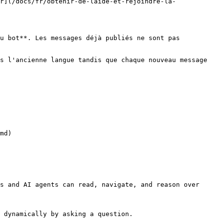
r](/docs/fr/obtenir-de-laide-et-rejoindre-la-
u bot**. Les messages déjà publiés ne sont pas 
s l'ancienne langue tandis que chaque nouveau message 
md)

s and AI agents can read, navigate, and reason over 
 dynamically by asking a question.
