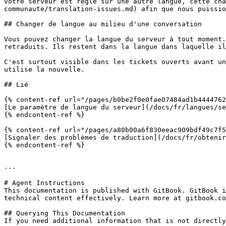
votre serveur est réglé sur une autre langue, cette cha
communaute/translation-issues.md) afin que nous puissio
## Changer de langue au milieu d'une conversation

Vous pouvez changer la langue du serveur à tout moment.
retraduits. Ils restent dans la langue dans laquelle il
C'est surtout visible dans les tickets ouverts avant un
utilise la nouvelle.

## Lié

{% content-ref url="/pages/b0be2f0e0fae07484ad1b4444762
[Le paramètre de langue du serveur](/docs/fr/langues/se
{% endcontent-ref %}

{% content-ref url="/pages/a80b00a6f830eeac909bdf49c7f5
[Signaler des problèmes de traduction](/docs/fr/obtenir
{% endcontent-ref %}

---

# Agent Instructions

This documentation is published with GitBook. GitBook i
technical content effectively. Learn more at gitbook.co
## Querying This Documentation

If you need additional information that is not directly