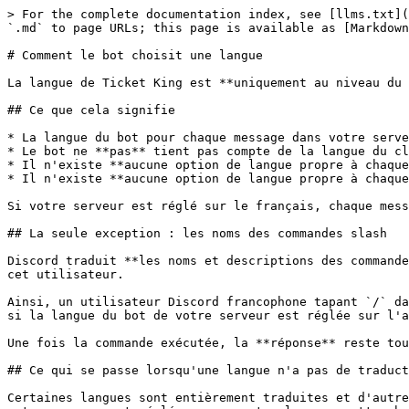
> For the complete documentation index, see [llms.txt](
`.md` to page URLs; this page is available as [Markdown
# Comment le bot choisit une langue

La langue de Ticket King est **uniquement au niveau du 
## Ce que cela signifie

* La langue du bot pour chaque message dans votre serve
* Le bot ne **pas** tient pas compte de la langue du cl
* Il n'existe **aucune option de langue propre à chaque
* Il n'existe **aucune option de langue propre à chaque
Si votre serveur est réglé sur le français, chaque mess
## La seule exception : les noms des commandes slash

Discord traduit **les noms et descriptions des commande
cet utilisateur.

Ainsi, un utilisateur Discord francophone tapant `/` da
si la langue du bot de votre serveur est réglée sur l'a
Une fois la commande exécutée, la **réponse** reste tou
## Ce qui se passe lorsqu'une langue n'a pas de traduct
Certaines langues sont entièrement traduites et d'autre