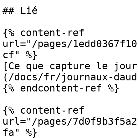
## Lié

{% content-ref 
url="/pages/1edd0367f10
cf" %}

[Ce que capture le jour
(/docs/fr/journaux-daud
{% endcontent-ref %}

{% content-ref 
url="/pages/7d0f9b3f5a2
fa" %}
