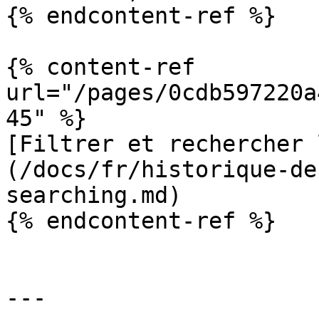
{% endcontent-ref %}

{% content-ref 
url="/pages/0cdb597220a
45" %}

[Filtrer et rechercher 
(/docs/fr/historique-de
searching.md)

{% endcontent-ref %}

---
