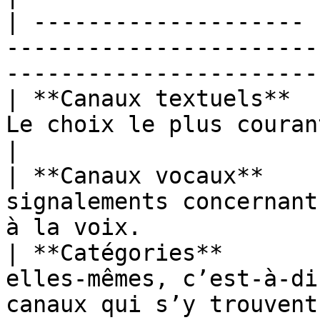
| -------------------- 
-----------------------
------------------------
| **Canaux textuels**  
Le choix le plus courant.                                            
|

| **Canaux vocaux**    
signalements concernant
à la voix.             
| **Catégories**       
elles-mêmes, c’est-à-di
canaux qui s’y trouvent.