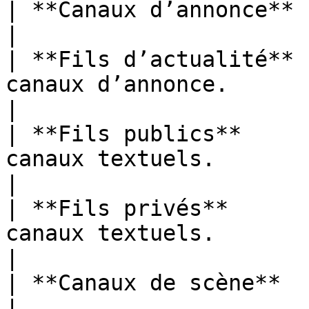
| **Canaux d’annonce** | Canaux d’annonce.                           
|

| **Fils d’actualité** 
canaux d’annonce.                                                                
|

| **Fils publics**     
canaux textuels.                                                               
|

| **Fils privés**      
canaux textuels.                                                                
|

| **Canaux de scène**  | Canaux vocaux de scène.            
|
