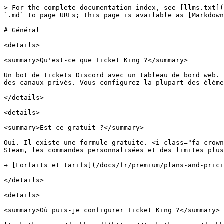
> For the complete documentation index, see [llms.txt](
`.md` to page URLs; this page is available as [Markdown
# Général

<details>

<summary>Qu'est-ce que Ticket King ?</summary>

Un bot de tickets Discord avec un tableau de bord web. 
des canaux privés. Vous configurez la plupart des éléme
</details>

<details>

<summary>Est-ce gratuit ?</summary>

Oui. Il existe une formule gratuite. <i class="fa-crown
Steam, les commandes personnalisées et des limites plus
→ [Forfaits et tarifs](/docs/fr/premium/plans-and-prici
</details>

<details>

<summary>Où puis-je configurer Ticket King ?</summary>
