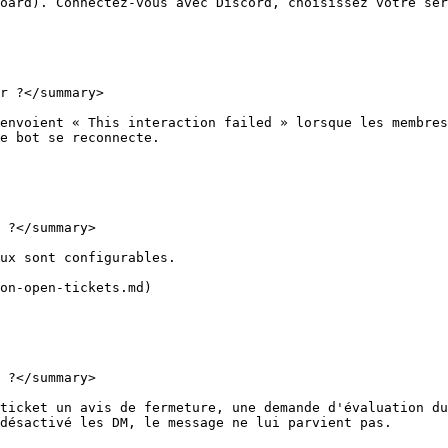
oard). Connectez-vous avec Discord, choisissez votre ser
r ?</summary>

envoient « This interaction failed » lorsque les membres
e bot se reconnecte.

 ?</summary>

ux sont configurables.

on-open-tickets.md)

 ?</summary>

ticket un avis de fermeture, une demande d'évaluation du
désactivé les DM, le message ne lui parvient pas.
