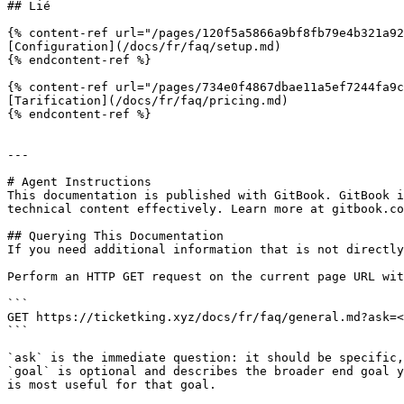
## Lié

{% content-ref url="/pages/120f5a5866a9bf8fb79e4b321a92
[Configuration](/docs/fr/faq/setup.md)

{% endcontent-ref %}

{% content-ref url="/pages/734e0f4867dbae11a5ef7244fa9c
[Tarification](/docs/fr/faq/pricing.md)

{% endcontent-ref %}

---

# Agent Instructions

This documentation is published with GitBook. GitBook i
technical content effectively. Learn more at gitbook.co
## Querying This Documentation

If you need additional information that is not directly
Perform an HTTP GET request on the current page URL wit
```

GET https://ticketking.xyz/docs/fr/faq/general.md?ask=<
```

`ask` is the immediate question: it should be specific,
`goal` is optional and describes the broader end goal y
is most useful for that goal.
