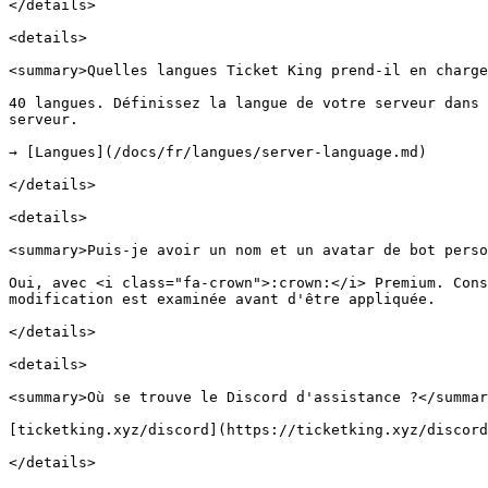
</details>

<details>

<summary>Quelles langues Ticket King prend-il en charge
40 langues. Définissez la langue de votre serveur dans 
serveur.

→ [Langues](/docs/fr/langues/server-language.md)

</details>

<details>

<summary>Puis-je avoir un nom et un avatar de bot perso
Oui, avec <i class="fa-crown">:crown:</i> Premium. Cons
modification est examinée avant d'être appliquée.

</details>

<details>

<summary>Où se trouve le Discord d'assistance ?</summar
[ticketking.xyz/discord](https://ticketking.xyz/discord
</details>
