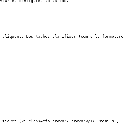
veur et configurez-le là-bas.

 cliquent. Les tâches planifiées (comme la fermeture 
 ticket (<i class="fa-crown">:crown:</i> Premium), 