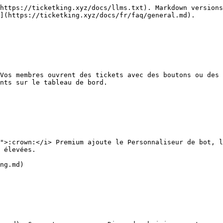
https://ticketking.xyz/docs/llms.txt). Markdown versions
](https://ticketking.xyz/docs/fr/faq/general.md).

Vos membres ouvrent des tickets avec des boutons ou des 
nts sur le tableau de bord.

">:crown:</i> Premium ajoute le Personnaliseur de bot, l
 élevées.

ng.md)
