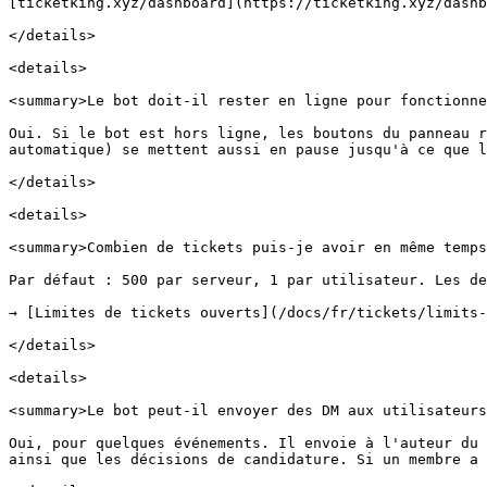
[ticketking.xyz/dashboard](https://ticketking.xyz/dashb
</details>

<details>

<summary>Le bot doit-il rester en ligne pour fonctionne
Oui. Si le bot est hors ligne, les boutons du panneau r
automatique) se mettent aussi en pause jusqu'à ce que l
</details>

<details>

<summary>Combien de tickets puis-je avoir en même temps
Par défaut : 500 par serveur, 1 par utilisateur. Les de
→ [Limites de tickets ouverts](/docs/fr/tickets/limits-
</details>

<details>

<summary>Le bot peut-il envoyer des DM aux utilisateurs
Oui, pour quelques événements. Il envoie à l'auteur du 
ainsi que les décisions de candidature. Si un membre a 