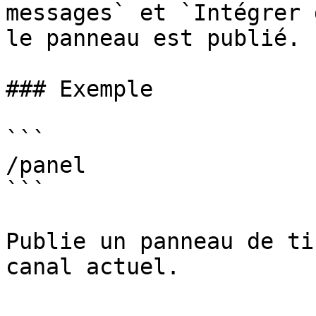
messages` et `Intégrer 
le panneau est publié.

### Exemple

```

/panel

```

Publie un panneau de ti
canal actuel.
