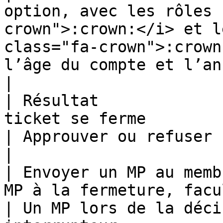
option, avec les rôles 
crown">:crown:</i> et l
class="fa-crown">:crown
l’âge du compte et l’ancienneté sur 
|

| Résultat             
ticket se ferme                                                                                                     
| Approuver ou refuser                                                                     
|

| Envoyer un MP au memb
MP à la fermeture, facultatif                                                               
| Un MP lors de la déci