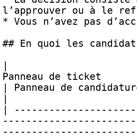
l’approuver ou à le ref
* Vous n’avez pas d’acc
## En quoi les candidat
|                      
Panneau de ticket                                                                                                      
| Panneau de candidature                                                               
|

| ---------------------
-----------------------
-----------------------