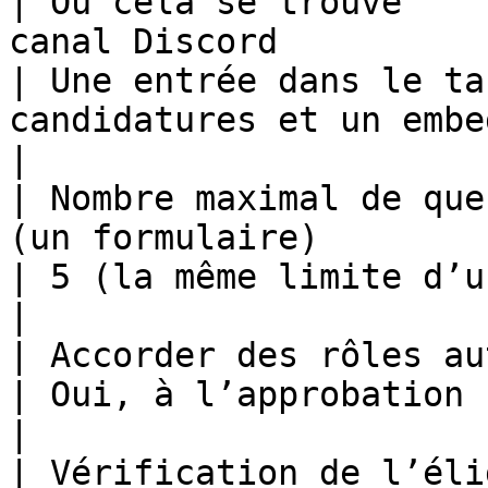
| Où cela se trouve    
canal Discord                                                                                                       
| Une entrée dans le ta
candidatures et un embe
|

| Nombre maximal de que
(un formulaire)                                                                                                      
| 5 (la même limite d’un seul formulaire)          
|

| Accorder des rôles automatiquement        | Non                            
| Oui, à l’approbation                                                                     
|

| Vérification de l’éli