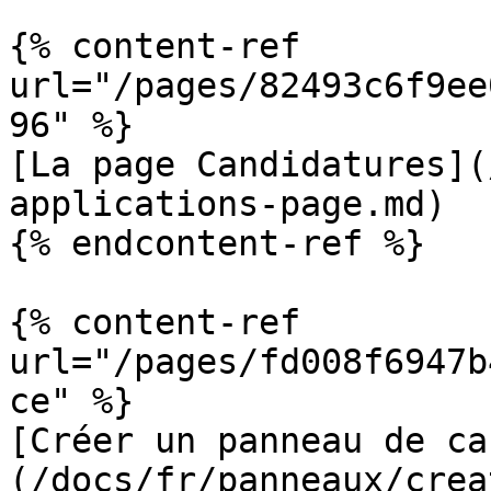
{% content-ref 
url="/pages/82493c6f9ee
96" %}

[La page Candidatures](
applications-page.md)

{% endcontent-ref %}

{% content-ref 
url="/pages/fd008f6947b
ce" %}

[Créer un panneau de ca
(/docs/fr/panneaux/crea