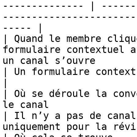
-------------- | ------
-----------------------
----- |

| Quand le membre cliqu
formulaire contextuel a
un canal s’ouvre                                                  
| Un formulaire contextuel s’ouvre                           
|

| Où se déroule la conv
le canal                                                                                                          
| Il n’y a pas de canal
uniquement pour la révi