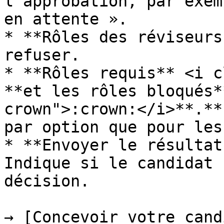
l’approbation, par exem
en attente ».

* **Rôles des réviseurs
refuser.

* **Rôles requis** <i c
**et les rôles bloqués*
crown">:crown:</i>**.**
par option que pour les
* **Envoyer le résultat
Indique si le candidat 
décision.

→ [Concevoir votre cand