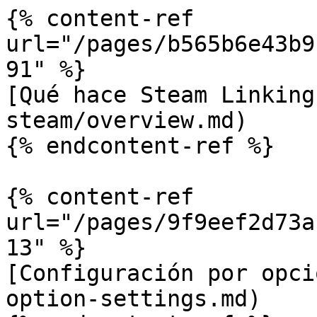
{% content-ref 
url="/pages/b565b6e43b9
91" %}

[Qué hace Steam Linking
steam/overview.md)

{% endcontent-ref %}

{% content-ref 
url="/pages/9f9eef2d73a
13" %}

[Configuración por opci
option-settings.md)
