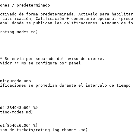
ones / predeterminado                                   
--------------------------------------------------------
ctivado de forma predeterminada. Actívalo para habilitar
 calificación, Calificación + comentario opcional (prede
anal donde se publican las calificaciones. Ninguno de fo
rating-modes.md)

* Se envía por separado del aviso de cierre.

vidor.** No se configura por panel.

nfigurado uno.

ificaciones se promedian durante el intervalo de tiempo 
d4f384943b69" %}

ting-modes.md)

e1f8546c6c06" %}

ion-de-tickets/rating-log-channel.md)
