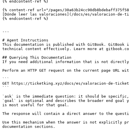
{% endcontent-ref %}

{% content-ref url="/pages/30a63b24cc90db8bdebaff375f58
[Dónde leer las valoraciones](/docs/es/valoracion-de-ti
{% endcontent-ref %}

---

# Agent Instructions

This documentation is published with GitBook. GitBook i
technical content effectively. Learn more at gitbook.co
## Querying This Documentation

If you need additional information that is not directly
Perform an HTTP GET request on the current page URL wit
```

GET https://ticketking.xyz/docs/es/valoracion-de-ticket
```

`ask` is the immediate question: it should be specific,
`goal` is optional and describes the broader end goal y
is most useful for that goal.

The response will contain a direct answer to the questi
Use this mechanism when the answer is not explicitly pr