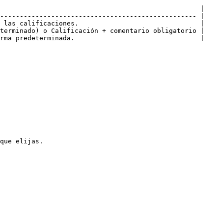
                                                   |

-------------------------------------------------- |

 las calificaciones.                               |

terminado) o Calificación + comentario obligatorio |

rma predeterminada.                                |

que elijas.
