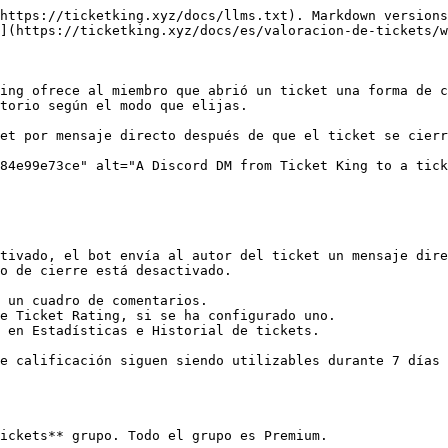
https://ticketking.xyz/docs/llms.txt). Markdown versions
](https://ticketking.xyz/docs/es/valoracion-de-tickets/w
ing ofrece al miembro que abrió un ticket una forma de c
torio según el modo que elijas.

et por mensaje directo después de que el ticket se cierr
84e99e73ce" alt="A Discord DM from Ticket King to a tick
tivado, el bot envía al autor del ticket un mensaje dire
o de cierre está desactivado.

 un cuadro de comentarios.

e Ticket Rating, si se ha configurado uno.

 en Estadísticas e Historial de tickets.

e calificación siguen siendo utilizables durante 7 días 
ickets** grupo. Todo el grupo es Premium.
