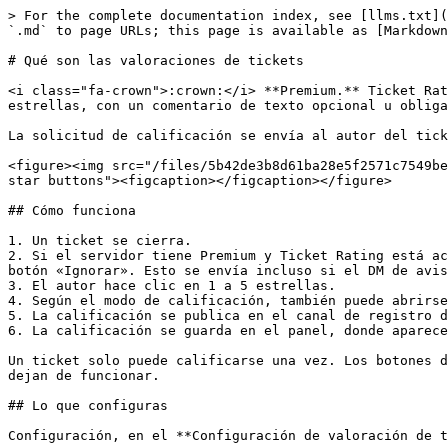
> For the complete documentation index, see [llms.txt](
`.md` to page URLs; this page is available as [Markdown
# Qué son las valoraciones de tickets

<i class="fa-crown">:crown:</i> **Premium.** Ticket Rat
estrellas, con un comentario de texto opcional u obliga
La solicitud de calificación se envía al autor del tick
<figure><img src="/files/5b42de3b8d61ba28e5f2571c7549be
star buttons"><figcaption></figcaption></figure>

## Cómo funciona

1. Un ticket se cierra.

2. Si el servidor tiene Premium y Ticket Rating está ac
botón «Ignorar». Esto se envía incluso si el DM de avis
3. El autor hace clic en 1 a 5 estrellas.

4. Según el modo de calificación, también puede abrirse
5. La calificación se publica en el canal de registro d
6. La calificación se guarda en el panel, donde aparece
Un ticket solo puede calificarse una vez. Los botones d
dejan de funcionar.

## Lo que configuras

Configuración, en el **Configuración de valoración de t