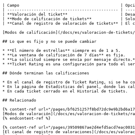
| Campo                                          | Opci
| ---------------------------------------------- | ----
| **Valoración del ticket**                      | Desa
| **Modo de calificación de tickets**            | Solo
| **Canal de registro de valoración de tickets** | El c
[Modos de calificación](/docs/es/valoracion-de-tickets/
## Lo que es fijo y no se puede cambiar

* **El número de estrellas** siempre es de 1 a 5.

* **La ventana de calificación de 7 días** es fija.

* **La solicitud siempre se envía por mensaje directo.*
* **Ticket Rating es una configuración para todo el ser
## Dónde terminan las calificaciones

* En el canal de registro de Ticket Rating, si se ha co
* En la página de Estadísticas del panel, donde las cal
* En cada ticket cerrado en el Historial de tickets.

## Relacionado

{% content-ref url="/pages/bf6251257f8bd72dc9e9b2bd6a17
[Modos de valoración](/docs/es/valoracion-de-tickets/ra
{% endcontent-ref %}

{% content-ref url="/pages/39509867ae2d4efd5acd7eac0031
[El canal de registro de valoraciones](/docs/es/valorac